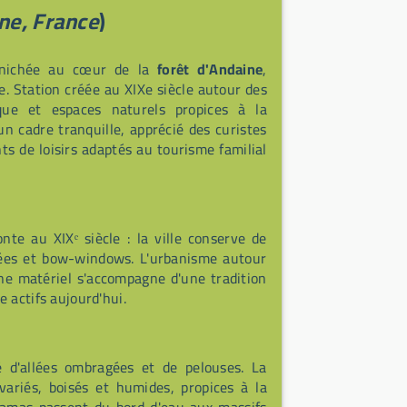
ne, France
)
e nichée au cœur de la
forêt d'Andaine
,
 Station créée au XIXe siècle autour des
que et espaces naturels propices à la
un cadre tranquille, apprécié des curistes
 de loisirs adaptés au tourisme familial
te au XIXᵉ siècle : la ville conserve de
rées et bow-windows. L'urbanisme autour
ine matériel s'accompagne d'une tradition
 actifs aujourd'hui.
 d'allées ombragées et de pelouses. La
variés, boisés et humides, propices à la