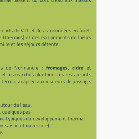
ramas passent du bord d'eau aux massifs
ircuits de VTT et des randonnées en forêt.
e (thermes) et des équipements de loisirs
ille et les séjours détente.
its de Normandie :
fromages
,
cidre
et
s et les marchés alentour. Les restaurants
 terroir, adaptée aux visiteurs de passage.
tour de l'eau.
à quelques pas.
re typiques du développement thermal.
n saison et ouverture).
e.