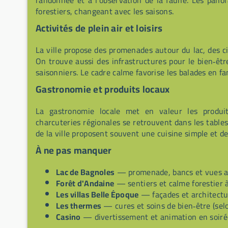
randonnée et à l'observation de la faune. Les pano
forestiers, changeant avec les saisons.
Activités de plein air et loisirs
La ville propose des promenades autour du lac, des c
On trouve aussi des infrastructures pour le bien‑êtr
saisonniers. Le cadre calme favorise les balades en fam
Gastronomie et produits locaux
La gastronomie locale met en valeur les produ
charcuteries régionales se retrouvent dans les table
de la ville proposent souvent une cuisine simple et de
À ne pas manquer
Lac de Bagnoles
— promenade, bancs et vues au
Forêt d'Andaine
— sentiers et calme forestier 
Les villas Belle Époque
— façades et architectu
Les thermes
— cures et soins de bien‑être (selo
Casino
— divertissement et animation en soiré