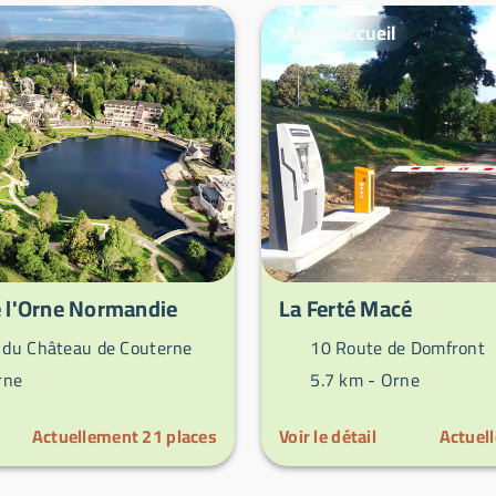
Aire d'accueil
 l'Orne Normandie
La Ferté Macé
du Château de Couterne
10 Route de Domfront
rne
5.7 km -
Orne
Actuellement
21
places
Voir le détail
Actuel