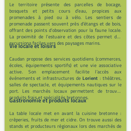
Le territoire présente des parcelles de bocage,
bosquets et petits cours d’eau, propices aux
promenades à pied ou à vélo. Les sentiers de
promenade passent souvent près d’étangs et de bois,
offrant des points d’observation pour la faune locale.
La proximité de l’estuaire et des côtes permet des
excursions faciles vers des paysages marins.
Vie locale et loisirs
Caudan propose des services quotidiens (commerces,
écoles, équipements sportifs) et une vie associative
active. Son emplacement facilite l’accès aux
événements et infrastructures de
Lorient
: théâtres,
salles de spectacle, et équipements nautiques sur le
port. Les marchés locaux permettent de trouver
produits frais et spécialités bretonnes.
Gastronomie et produits locaux
La table locale met en avant la cuisine bretonne :
crêperies, fruits de mer et cidre. On trouve aussi des
stands et producteurs régionaux lors des marchés de