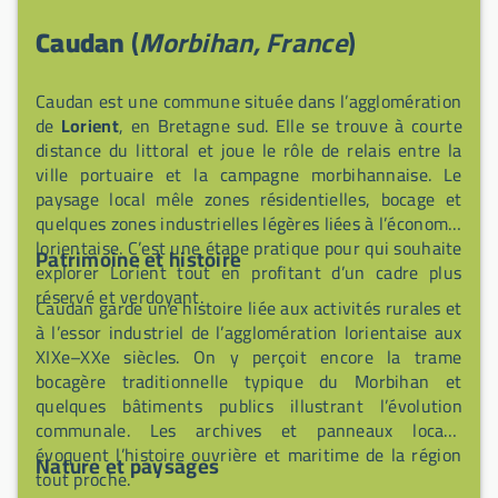
Caudan
(
Morbihan, France
)
Caudan est une commune située dans l’agglomération
de
Lorient
, en Bretagne sud. Elle se trouve à courte
distance du littoral et joue le rôle de relais entre la
ville portuaire et la campagne morbihannaise. Le
paysage local mêle zones résidentielles, bocage et
quelques zones industrielles légères liées à l’économie
lorientaise. C’est une étape pratique pour qui souhaite
Patrimoine et histoire
explorer Lorient tout en profitant d’un cadre plus
réservé et verdoyant.
Caudan garde une histoire liée aux activités rurales et
à l’essor industriel de l’agglomération lorientaise aux
XIXe–XXe siècles. On y perçoit encore la trame
bocagère traditionnelle typique du Morbihan et
quelques bâtiments publics illustrant l’évolution
communale. Les archives et panneaux locaux
évoquent l’histoire ouvrière et maritime de la région
Nature et paysages
tout proche.