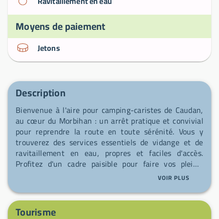
Ravitaillement en eau
Moyens de paiement
Jetons
Description
Bienvenue à l'aire pour camping-caristes de Caudan,
au cœur du Morbihan : un arrêt pratique et convivial
pour reprendre la route en toute sérénité. Vous y
trouverez des services essentiels de vidange et de
ravitaillement en eau, propres et faciles d'accès.
Profitez d'un cadre paisible pour faire vos pleins,
poser vos valises un instant et partir découvrir la
VOIR PLUS
région.
Tourisme