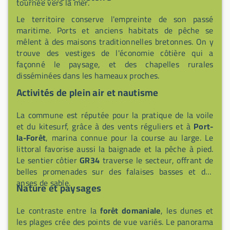
tournée vers la mer.
Le territoire conserve l'empreinte de son passé
maritime. Ports et anciens habitats de pêche se
mêlent à des maisons traditionnelles bretonnes. On y
trouve des vestiges de l'économie côtière qui a
façonné le paysage, et des chapelles rurales
disséminées dans les hameaux proches.
Activités de plein air et nautisme
La commune est réputée pour la pratique de la voile
et du kitesurf, grâce à des vents réguliers et à
Port-
la-Forêt
, marina connue pour la course au large. Le
littoral favorise aussi la baignade et la pêche à pied.
Le sentier côtier
GR34
traverse le secteur, offrant de
belles promenades sur des falaises basses et des
anses de sable.
Nature et paysages
Le contraste entre la
forêt domaniale
, les dunes et
les plages crée des points de vue variés. Le panorama