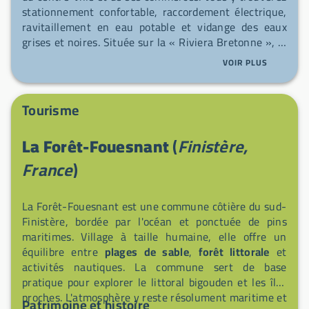
stationnement confortable, raccordement électrique,
ravitaillement en eau potable et vidange des eaux
grises et noires. Située sur la « Riviera Bretonne », la
commune offre un décor mêlant petites criques,
VOIR PLUS
longues plages et portions du GR34, avec de
nombreux espaces côtiers protégés à découvrir.
Profitez d’activités nautiques (voile, kayak, paddle,
Tourisme
planche à voile…), de sorties de pêche à pied ou
d’excursions vers les Glénan, et savourez les produits
La Forêt-Fouesnant
(
Finistère,
locaux : coquillages, huîtres, kouign‑amann, cidres et
crêpes. Le port de plaisance animé complète ce cadre
France
)
iodé, idéal pour une halte nature et maritime.
La Forêt-Fouesnant est une commune côtière du sud-
Finistère, bordée par l'océan et ponctuée de pins
maritimes. Village à taille humaine, elle offre un
équilibre entre
plages de sable
,
forêt littorale
et
activités nautiques. La commune sert de base
pratique pour explorer le littoral bigouden et les îles
proches. L'atmosphère y reste résolument maritime et
Patrimoine et histoire