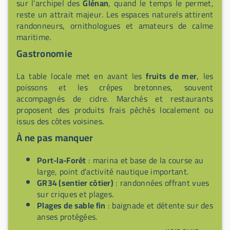
sur l'archipel des
Glénan
, quand le temps le permet,
reste un attrait majeur. Les espaces naturels attirent
randonneurs, ornithologues et amateurs de calme
maritime.
Gastronomie
La table locale met en avant les
fruits de mer
, les
poissons et les crêpes bretonnes, souvent
accompagnés de cidre. Marchés et restaurants
proposent des produits frais pêchés localement ou
issus des côtes voisines.
À ne pas manquer
Port-la-Forêt
: marina et base de la course au
large, point d'activité nautique important.
GR34 (sentier côtier)
: randonnées offrant vues
sur criques et plages.
Plages de sable fin
: baignade et détente sur des
anses protégées.
Archipel des Glénan (vue/proximité)
: