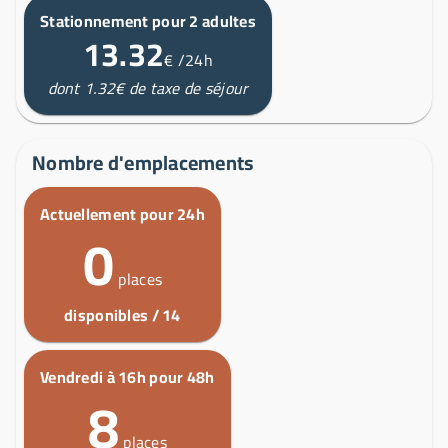
Stationnement pour 2 adultes
13.32
€
/24h
dont 1.32€ de taxe de séjour
Nombre d'emplacements
Actuellement pour 24h
0
places
disponibles / 14
Vendredi à 16h pour 48h
8
places