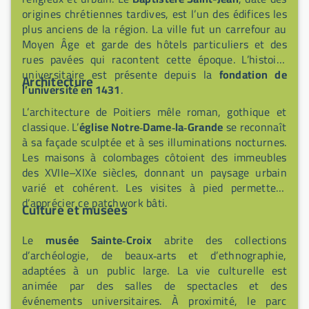
origines chrétiennes tardives, est l’un des édifices les
plus anciens de la région. La ville fut un carrefour au
Moyen Âge et garde des hôtels particuliers et des
rues pavées qui racontent cette époque. L’histoire
universitaire est présente depuis la
fondation de
Architecture
l’université en 1431
.
L’architecture de Poitiers mêle roman, gothique et
classique. L’
église Notre‑Dame‑la‑Grande
se reconnaît
à sa façade sculptée et à ses illuminations nocturnes.
Les maisons à colombages côtoient des immeubles
des XVIIe–XIXe siècles, donnant un paysage urbain
varié et cohérent. Les visites à pied permettent
d’apprécier ce patchwork bâti.
Culture et musées
Le
musée Sainte‑Croix
abrite des collections
d’archéologie, de beaux‑arts et d’ethnographie,
adaptées à un public large. La vie culturelle est
animée par des salles de spectacles et des
événements universitaires. À proximité, le parc