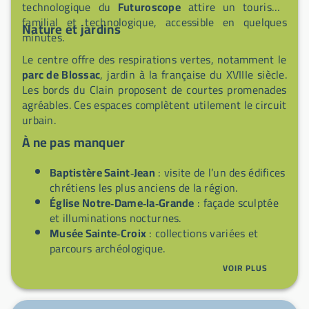
technologique du
Futuroscope
attire un tourisme
familial et technologique, accessible en quelques
Nature et jardins
minutes.
Le centre offre des respirations vertes, notamment le
parc de Blossac
, jardin à la française du XVIIIe siècle.
Les bords du Clain proposent de courtes promenades
agréables. Ces espaces complètent utilement le circuit
urbain.
À ne pas manquer
Baptistère Saint‑Jean
: visite de l’un des édifices
chrétiens les plus anciens de la région.
Église Notre‑Dame‑la‑Grande
: façade sculptée
et illuminations nocturnes.
Musée Sainte‑Croix
: collections variées et
parcours archéologique.
Parc de Blossac
: jardin historique pour une
VOIR PLUS
pause nature en ville.
Futuroscope (à proximité)
: parc à thèmes
technologique et spectacles multimédias.