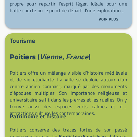
propre pour repartir l’esprit léger. Idéale pour une
halte courte ou le point de départ d’une exploration de
la ville, elle offre un confort simple et fiable pour vos
VOIR PLUS
déplacements.
Tourisme
Poitiers
(
Vienne, France
)
Poitiers offre un mélange visible d’histoire médiévale
et de vie étudiante. La ville se déploie autour d’un
centre ancien compact, marqué par des monuments
d’époques multiples. Son importance religieuse et
universitaire se lit dans les pierres et les ruelles. On y
trouve aussi des espaces verts calmes et des
attractions culturelles contemporaines.
Patrimoine et histoire
Poitiers conserve des traces fortes de son passé
religieux et urbain. Le
Baptistère Saint-Jean
, daté des