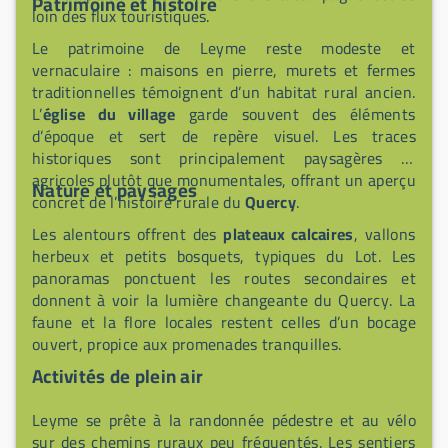
Patrimoine et histoire
loin des flux touristiques.
Le patrimoine de Leyme reste modeste et
vernaculaire : maisons en pierre, murets et fermes
traditionnelles témoignent d’un habitat rural ancien.
L’
église du village
garde souvent des éléments
d’époque et sert de repère visuel. Les traces
historiques sont principalement paysagères et
agricoles plutôt que monumentales, offrant un aperçu
Nature et paysages
concret de l’histoire rurale du
Quercy
.
Les alentours offrent des
plateaux calcaires
, vallons
herbeux et petits bosquets, typiques du Lot. Les
panoramas ponctuent les routes secondaires et
donnent à voir la lumière changeante du Quercy. La
faune et la flore locales restent celles d’un bocage
ouvert, propice aux promenades tranquilles.
Activités de plein air
Leyme se prête à la randonnée pédestre et au vélo
sur des chemins ruraux peu fréquentés. Les sentiers