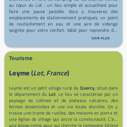
au cœur du Lot : un lieu simple et accueillant pour
faire une pause paisible. Vous y trouverez des
emplacements de stationnement pratiques, un point
de ravitaillement en eau et une aire de vidange
soignée pour votre confort. Idéal pour reprendre des
forces avant de partir explorer les paysages et villages
VOIR PLUS
alentours.
Tourisme
Leyme
(
Lot, France
)
Leyme est un petit village rural du
Quercy
, situé dans
le département du
Lot
. Le lieu se caractérise par un
paysage de collines et de plateaux calcaires, des
fermes disséminées et une vie locale discrète. On y
trouve une trame de ruelles, des maisons en pierre et
une église de village qui ancre la communauté. C’est
une étape calme pour qui cherche la campagne lotoise