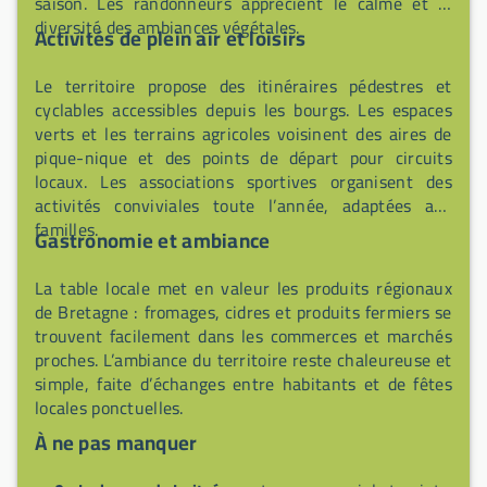
saison. Les randonneurs apprécient le calme et la
diversité des ambiances végétales.
Activités de plein air et loisirs
Le territoire propose des itinéraires pédestres et
cyclables accessibles depuis les bourgs. Les espaces
verts et les terrains agricoles voisinent des aires de
pique-nique et des points de départ pour circuits
locaux. Les associations sportives organisent des
activités conviviales toute l’année, adaptées aux
familles.
Gastronomie et ambiance
La table locale met en valeur les produits régionaux
de Bretagne : fromages, cidres et produits fermiers se
trouvent facilement dans les commerces et marchés
proches. L’ambiance du territoire reste chaleureuse et
simple, faite d’échanges entre habitants et de fêtes
locales ponctuelles.
À ne pas manquer