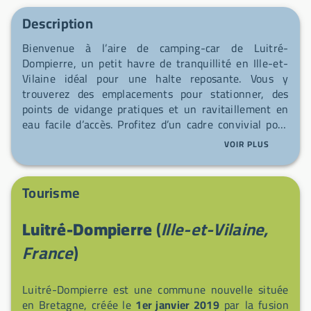
Description
Bienvenue à l’aire de camping-car de Luitré-
Dompierre, un petit havre de tranquillité en Ille-et-
Vilaine idéal pour une halte reposante. Vous y
trouverez des emplacements pour stationner, des
points de vidange pratiques et un ravitaillement en
eau facile d’accès. Profitez d’un cadre convivial pour
repartir rechargé, à deux pas du bourg et des
VOIR PLUS
paysages bocagers environnants.
Tourisme
Luitré-Dompierre
(
Ille-et-Vilaine,
France
)
Luitré-Dompierre est une commune nouvelle située
en Bretagne, créée le
1er janvier 2019
par la fusion