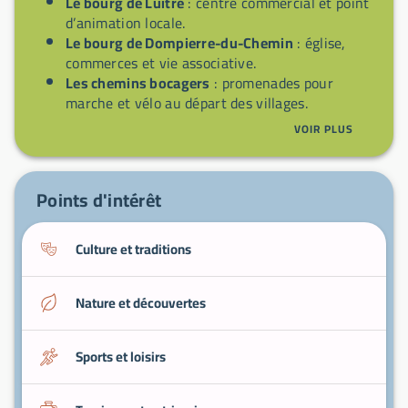
Le bourg de Luitré
: centre commercial et point
d’animation locale.
Le bourg de Dompierre-du-Chemin
: église,
commerces et vie associative.
Les chemins bocagers
: promenades pour
marche et vélo au départ des villages.
Les marchés locaux
: produits fermiers et
VOIR PLUS
rencontres avec les producteurs.
Les manifestations communales
: fêtes et
événements organisés par les associations.
Points d'intérêt
Culture et traditions
Nature et découvertes
Sports et loisirs