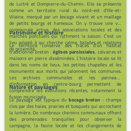
de Luitré et Dompierre-du-Chemin. Elle se présente
comme un territoire rural du nord-est d’Ille-et-
Vilaine, marqué par un bocage vivant et un maillage
de petits bourgs et hameaux. On y trouve une vie
communale active, des associations locales et des
Patrimoine et histoire
marchés ponctuels qui rythment la saison. C’est un
lieu adapté à qui cherche calme, balades et relations
Le territoire conserve des traces d’un habitat
de proximité.
traditionnel breton :
églises paroissiales
, calvaires et
maisons en pierre disséminées. L’histoire locale se lit
dans les noms de lieux, les petites chapelles et les
monuments aux morts qui jalonnent les communes.
Les archives communales et les panneaux
d’information en centre-bourg permettent de
Nature et paysages
comprendre les évolutions récentes, notamment la
fusion municipale.
Le paysage est typique du
bocage breton
: champs
clos par des haies, prairies et bosquets qui accrochent
la lumière. De nombreux chemins communaux offrent
des promenades tranquilles pour observer la
campagne, la faune locale et les changements de