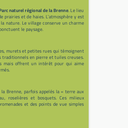
Parc naturel régional de la Brenne
. Le lieu
de prairies et de haies. L’atmosphère y est
e la nature. Le village conserve un charme
 ponctuent le paysage.
mes, murets et petites rues qui témoignent
traditionnels en pierre et tuiles creuses.
s mais offrent un intérêt pour qui aime
rmés.
la Brenne, parfois appelés la « terre aux
au, roselières et bosquets. Ces milieux
s promenades et des points de vue simples