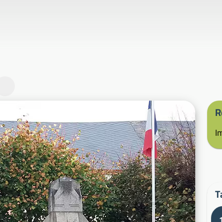
R
I
T