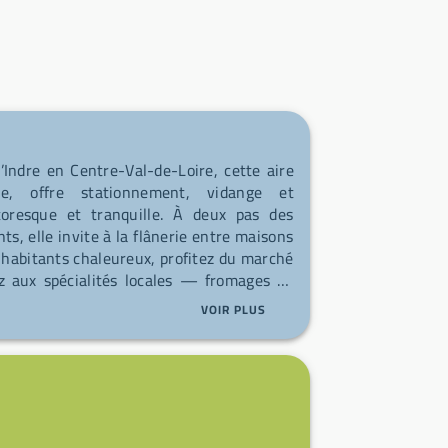
Indre en Centre-Val-de-Loire, cette aire
ée, offre stationnement, vidange et
toresque et tranquille. À deux pas des
s, elle invite à la flânerie entre maisons
 habitants chaleureux, profitez du marché
ez aux spécialités locales — fromages de
égumes frais. Orsennes est une destination
VOIR PLUS
ns villageoises.