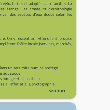
 vélo, faciles et adaptées aux familles. La
es étangs. Les amateurs d’ornithologie
erver des espèces d’eau douce selon les
ture. On y ressent un rythme lent, propice
lètent l’offre locale (services, marchés,
ans un territoire humide protégé.
té aquatique.
rs bocage et plans d’eau.
s à l’affût et à la photographie.
VOIR PLUS