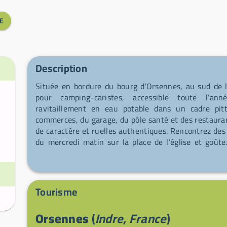
E
Description
Située en bordure du bourg d’Orsennes, au sud de l’
pour camping-caristes, accessible toute l’ann
ravitaillement en eau potable dans un cadre pit
commerces, du garage, du pôle santé et des restaurant
de caractère et ruelles authentiques. Rencontrez des
du mercredi matin sur la place de l’église et goût
chèvre, charcuterie, bières artisanales, gâteaux et l
idéale pour qui cherche calme, convivialité et traditio
Tourisme
Orsennes
(
Indre, France
)