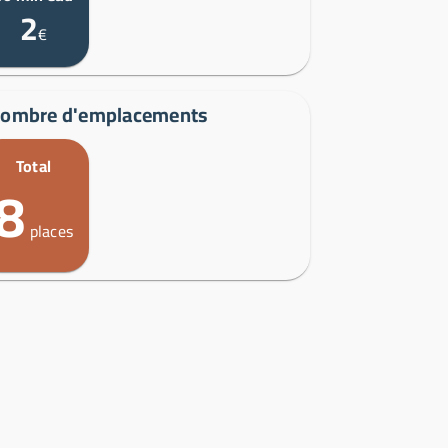
2
€
ombre d'emplacements
Total
8
places