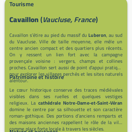
partir à la découverte des vestiges historiques de
Tourisme
Cavaillon et des nombreux sentiers et activités de
plein air à proximité. Ne manquez pas le grand marché
Cavaillon
(
Vaucluse, France
)
en centre-ville et le marché des producteurs pour
goûter aux produits locaux.
Cavaillon s’étire au pied du massif du
Luberon
, au sud
du Vaucluse. Ville de taille moyenne, elle mêle un
centre ancien compact et des quartiers plus récents.
On y ressent un lien fort avec la campagne
provençale voisine : vergers, champs et collines
proches. Cavaillon sert aussi de point d’appui pratique
pour explorer les villages perchés et les sites naturels
Patrimoine et histoire
alentour.
Le cœur historique conserve des traces médiévales
visibles dans ses ruelles et quelques vestiges
religieux. La
cathédrale Notre-Dame-et-Saint-Véran
domine le centre par sa silhouette et son caractère
roman-gothique. Des portions d’anciens remparts et
des maisons anciennes rappellent le rôle de la ville
comme place forte locale à travers les siècles.
Nature et paysages