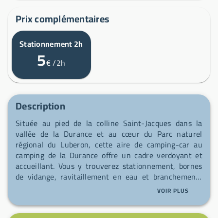
Prix complémentaires
Stationnement 2h
5
€
/2h
Description
Située au pied de la colline Saint-Jacques dans la
vallée de la Durance et au cœur du Parc naturel
régional du Luberon, cette aire de camping-car au
camping de la Durance offre un cadre verdoyant et
accueillant. Vous y trouverez stationnement, bornes
de vidange, ravitaillement en eau et branchements
électriques pour votre confort. À environ 3 km de la
VOIR PLUS
sortie 25–Cavaillon de l’A7, à 800 m des commerces
et à 2 km du centre-ville, vous pourrez facilement