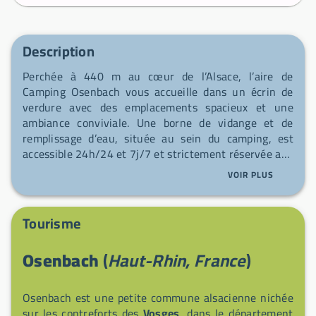
Description
Perchée à 440 m au cœur de l’Alsace, l’aire de
Camping Osenbach vous accueille dans un écrin de
verdure avec des emplacements spacieux et une
ambiance conviviale. Une borne de vidange et de
remplissage d’eau, située au sein du camping, est
accessible 24h/24 et 7j/7 et strictement réservée aux
camping-caristes séjournant au Camping Osenbach.
VOIR PLUS
Les animaux sont acceptés et vous serez à deux pas
de la route des vins d’Alsace et du Parc naturel des
Ballons des Vosges, idéale pour la randonnée, le VTT
Tourisme
ou l’escalade; le marché hebdomadaire le plus proche
se tient à Soultmatt chaque mardi matin. Plus
Osenbach
(
Haut-Rhin, France
)
d’informations sur le site officiel :
https://www.camping-osenbach.com/
Osenbach est une petite commune alsacienne nichée
sur les contreforts des
Vosges
, dans le département