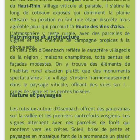
du
Haut‑Rhin
. Village viticole et paisible, il s’étire le
long de coteaux exposés qui dominent la plaine
d’Alsace. Sa position en fait une étape discrète mais
agréable pour qui parcourt la
Route des Vins d’Alsace
.
L’atmosphère y reste rurale, avec des parcelles de
Patrimoine et architecture
vignes et des chemins de campagne propices à la
découverte.
Le tissu bâti d’Osenbach reflète le caractère villageois
de la région : maisons champêtres, toits pentus et
façades modestes. On y trouve des éléments de
l’habitat rural alsacien plutôt que des monuments
spectaculaires. Le village s’insère harmonieusement
dans le paysage viticole, offrant des vues sur les
rangs de vigne et les pentes boisées.
Nature et paysages
Les coteaux autour d’Osenbach offrent des panoramas
sur la vallée et les premiers contreforts vosgiens. Les
vignes alternent avec des parcelles de forêt qui
montent vers les crêtes. Soleil, brise de pente et
paysages en mosaïque font de la promenade un plaisir