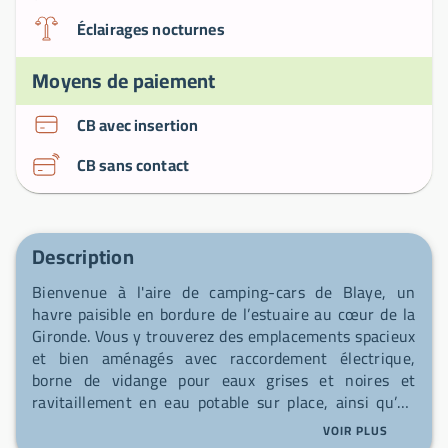
Éclairages nocturnes
Moyens de paiement
CB avec insertion
CB sans contact
Description
Bienvenue à l'aire de camping-cars de Blaye, un
havre paisible en bordure de l’estuaire au cœur de la
Gironde. Vous y trouverez des emplacements spacieux
et bien aménagés avec raccordement électrique,
borne de vidange pour eaux grises et noires et
ravitaillement en eau potable sur place, ainsi qu’un
système de tri sélectif des déchets. À deux pas se
VOIR PLUS
trouvent boulangeries, supermarchés, tabacs et