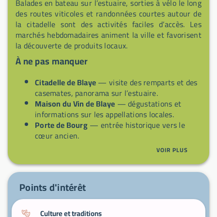
Balades en bateau sur l’estuaire, sorties à vélo le long
des routes viticoles et randonnées courtes autour de
la citadelle sont des activités faciles d’accès. Les
marchés hebdomadaires animent la ville et favorisent
la découverte de produits locaux.
À ne pas manquer
Citadelle de Blaye
— visite des remparts et des
casemates, panorama sur l’estuaire.
Maison du Vin de Blaye
— dégustations et
informations sur les appellations locales.
Porte de Bourg
— entrée historique vers le
cœur ancien.
Promenade sur les quais
— vues sur la Gironde
VOIR PLUS
et atmosphère fluviale.
Traversées fluviales
— liaisons régulières vers
l’autre rive pour prolonger la visite.
Points d'intérêt
Culture et traditions