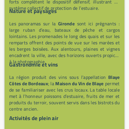
forts complètent le dispositif défensif, illustrant un
système collectif de protection de l’estuaire.
Nature et paysages
Les panoramas sur la
Gironde
sont ici prégnants :
large ruban d’eau, bateaux de pêche et cargos
lointains. Les promenades le long des quais et sur les
remparts offrent des points de vue sur les marées et
les berges boisées. Aux alentours, plaines et vignes
encadrent la ville, avec des horizons ouverts propices
à la photographie.
Gastronomie et vins
La région produit des vins sous l’appellation
Blaye
Côtes de Bordeaux
; la
Maison du Vin de Blaye
permet
de se familiariser avec les crus locaux. La table locale
met à l’honneur poissons d’estuaire, fruits de mer et
produits du terroir, souvent servis dans les bistrots du
centre ancien.
Activités de plein air