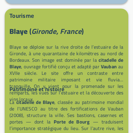
pharmacies, et une station-service est à courte
distance pour compléter vos préparatifs. Profitez des
Tourisme
marchés des Allées des Soupirs les mercredi et
samedi matin et d’animations estivales à proximité,
Blaye
(
Gironde, France
)
comme le festival de théâtre et les Cinégourmands.
Blaye se déploie sur la rive droite de l’estuaire de la
Gironde, à une quarantaine de kilomètres au nord de
Bordeaux. Son image est dominée par la
citadelle de
Blaye
, ouvrage fortifié conçu et adapté par
Vauban
au
XVIIe siècle. Le site offre un contraste entre
patrimoine militaire imposant et vie fluviale
tranquille. On y vient pour la promenade sur les
Patrimoine et histoire
remparts, les vues sur l’estuaire et la découverte des
vins locaux.
La
citadelle de Blaye
, classée au patrimoine mondial
de l’UNESCO au titre des fortifications de Vauban
(2008), structure la ville. Ses bastions, casernes et
portes — dont la
Porte de Bourg
— traduisent
l’importance stratégique du lieu. Sur l’autre rive, les