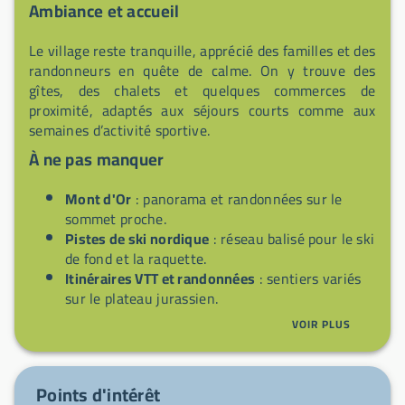
Ambiance et accueil
Le village reste tranquille, apprécié des familles et des
randonneurs en quête de calme. On y trouve des
gîtes, des chalets et quelques commerces de
proximité, adaptés aux séjours courts comme aux
semaines d’activité sportive.
À ne pas manquer
Mont d'Or
: panorama et randonnées sur le
sommet proche.
Pistes de ski nordique
: réseau balisé pour le ski
de fond et la raquette.
Itinéraires VTT et randonnées
: sentiers variés
sur le plateau jurassien.
Spécialités fromagères (Comté)
: dégustation
VOIR PLUS
dans les fermes et restaurants locaux.
Points d'intérêt