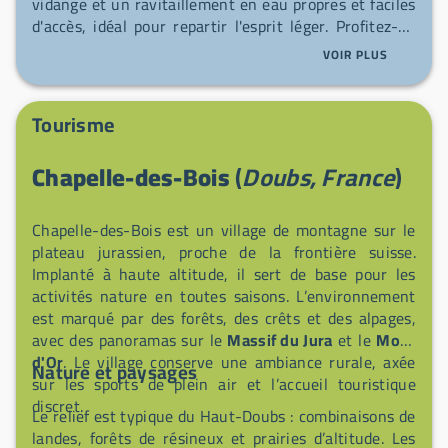
vidange et un ravitaillement en eau propres et faciles
d'accès, idéal pour repartir l'esprit léger. Profitez-en
pour faire une balade autour du village avant de
VOIR PLUS
prendre la route.
Tourisme
Chapelle-des-Bois
(
Doubs, France
)
Chapelle-des-Bois est un village de montagne sur le
plateau jurassien, proche de la frontière suisse.
Implanté à haute altitude, il sert de base pour les
activités nature en toutes saisons. L’environnement
est marqué par des forêts, des crêts et des alpages,
avec des panoramas sur le
Massif du Jura
et le
Mont
d'Or
. Le village conserve une ambiance rurale, axée
Nature et paysages
sur les sports de plein air et l’accueil touristique
discret.
Le relief est typique du Haut-Doubs : combinaisons de
landes, forêts de résineux et prairies d’altitude. Les