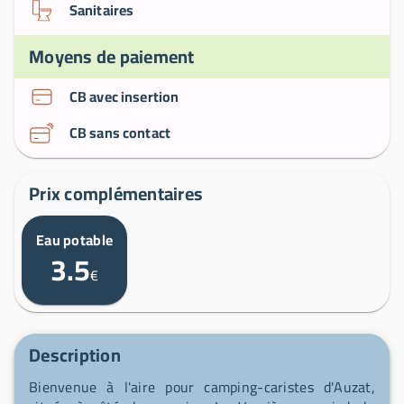
Sanitaires
Moyens de paiement
CB avec insertion
CB sans contact
Prix complémentaires
Eau potable
3.5
€
Description
Bienvenue à l'aire pour camping-caristes d'Auzat,