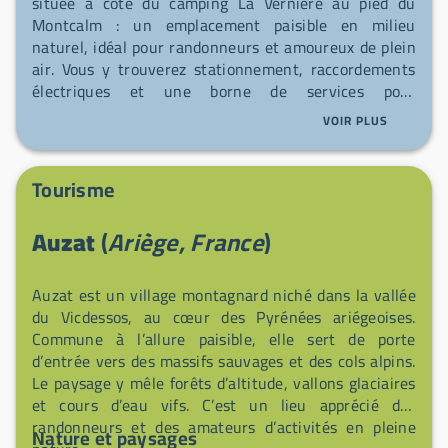
située à côté du camping La Vernière au pied du
Montcalm : un emplacement paisible en milieu
naturel, idéal pour randonneurs et amoureux de plein
air. Vous y trouverez stationnement, raccordements
électriques et une borne de services pour
ravitaillement en eau ainsi que vidange des eaux
VOIR PLUS
grises et noires. L'aire fonctionne toute l'année (haute
et basse saison) et applique le PPRI : en cas de
nécessité, il vous sera demandé un numéro de
Tourisme
téléphone d'urgence et la plaque d'immatriculation du
véhicule. Commerces et commodités sont à environ 5
Auzat
(
Ariège, France
)
minutes, le marché local à ~2 km, et la vallée du
Vicdessos offre accrobranche, escalade en cavités,
canyoning, VTT, via ferrata, parapente et accès
Auzat est un village montagnard niché dans la vallée
relativement proche aux activités hivernales.
du Vicdessos, au cœur des Pyrénées ariégeoises.
Commune à l’allure paisible, elle sert de porte
d’entrée vers des massifs sauvages et des cols alpins.
Le paysage y mêle forêts d’altitude, vallons glaciaires
et cours d’eau vifs. C’est un lieu apprécié des
randonneurs et des amateurs d’activités en pleine
Nature et paysages