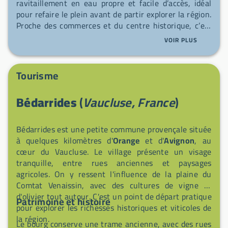
ravitaillement en eau propre et facile d’accès, idéal
pour refaire le plein avant de partir explorer la région.
Proche des commerces et du centre historique, c’est
un arrêt pratique et chaleureux pour reprendre des
VOIR PLUS
forces en toute tranquillité.
Tourisme
Bédarrides
(
Vaucluse, France
)
Bédarrides est une petite commune provençale située
à quelques kilomètres d'
Orange
et d'
Avignon
, au
cœur du Vaucluse. Le village présente un visage
tranquille, entre rues anciennes et paysages
agricoles. On y ressent l'influence de la plaine du
Comtat Venaissin, avec des cultures de vigne et
d'olivier tout autour. C'est un point de départ pratique
Patrimoine et histoire
pour explorer les richesses historiques et viticoles de
la région.
Le bourg conserve une trame ancienne, avec des rues