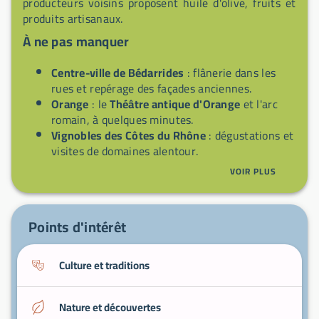
producteurs voisins proposent huile d'olive, fruits et
produits artisanaux.
À ne pas manquer
Centre-ville de Bédarrides
: flânerie dans les
rues et repérage des façades anciennes.
Orange
: le
Théâtre antique d'Orange
et l'arc
romain, à quelques minutes.
Vignobles des Côtes du Rhône
: dégustations et
visites de domaines alentour.
Marchés provençaux
: produits locaux et
VOIR PLUS
ambiance du Sud.
Balades à vélo
: circuits tranquilles dans la
campagne vauclusienne.
Points d'intérêt
Culture et traditions
Nature et découvertes