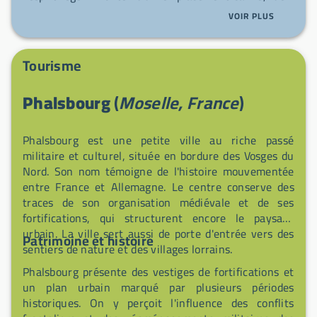
pour se détendre avant d’explorer la cité fortifiée et
VOIR PLUS
les paysages alentours. Le personnel sur place vous
accueille avec le sourire et reste disponible si besoin.
Tourisme
Phalsbourg
(
Moselle, France
)
Phalsbourg est une petite ville au riche passé
militaire et culturel, située en bordure des Vosges du
Nord. Son nom témoigne de l'histoire mouvementée
entre France et Allemagne. Le centre conserve des
traces de son organisation médiévale et de ses
fortifications, qui structurent encore le paysage
urbain. La ville sert aussi de porte d'entrée vers des
Patrimoine et histoire
sentiers de nature et des villages lorrains.
Phalsbourg présente des vestiges de fortifications et
un plan urbain marqué par plusieurs périodes
historiques. On y perçoit l'influence des conflits