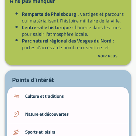
À ne pas manquer
Remparts de Phalsbourg
: vestiges et parcours
qui matérialisent l'histoire militaire de la ville.
Centre-ville historique
: flânerie dans les rues
pour saisir l'atmosphère locale.
Parc naturel régional des Vosges du Nord
:
portes d'accès à de nombreux sentiers et
paysages.
VOIR PLUS
Spécialités lorraines (pâté lorrain, plats
régionaux)
: découvrir la cuisine d'influence
lorraine et alsacienne.
Points d'intérêt
Culture et traditions
Nature et découvertes
Sports et loisirs