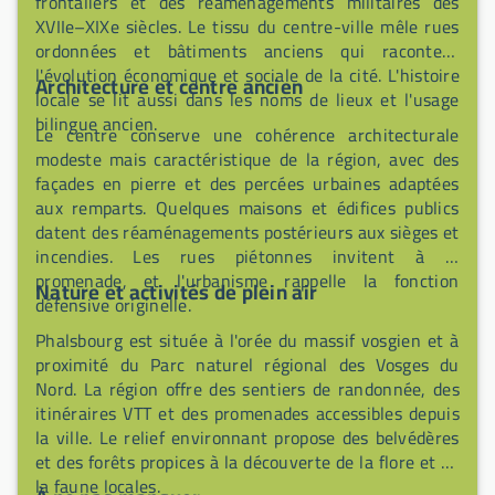
frontaliers et des réaménagements militaires des
XVIIe–XIXe siècles. Le tissu du centre-ville mêle rues
ordonnées et bâtiments anciens qui racontent
l'évolution économique et sociale de la cité. L'histoire
Architecture et centre ancien
locale se lit aussi dans les noms de lieux et l'usage
bilingue ancien.
Le centre conserve une cohérence architecturale
modeste mais caractéristique de la région, avec des
façades en pierre et des percées urbaines adaptées
aux remparts. Quelques maisons et édifices publics
datent des réaménagements postérieurs aux sièges et
incendies. Les rues piétonnes invitent à la
promenade, et l'urbanisme rappelle la fonction
Nature et activités de plein air
défensive originelle.
Phalsbourg est située à l'orée du massif vosgien et à
proximité du Parc naturel régional des Vosges du
Nord. La région offre des sentiers de randonnée, des
itinéraires VTT et des promenades accessibles depuis
la ville. Le relief environnant propose des belvédères
et des forêts propices à la découverte de la flore et de
la faune locales.