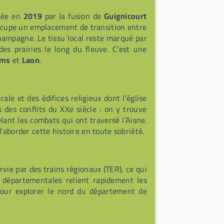
éée en
2019
par la fusion de
Guignicourt
occupe un emplacement de transition entre
Champagne. Le tissu local reste marqué par
des prairies le long du fleuve. C’est une
ims
et
Laon
.
ale et des édifices religieux dont l’église
s des conflits du XXe siècle : on y trouve
nt les combats qui ont traversé l’Aisne.
’aborder cette histoire en toute sobriété.
rvie par des trains régionaux (TER), ce qui
s départementales relient rapidement les
 pour explorer le nord du département de