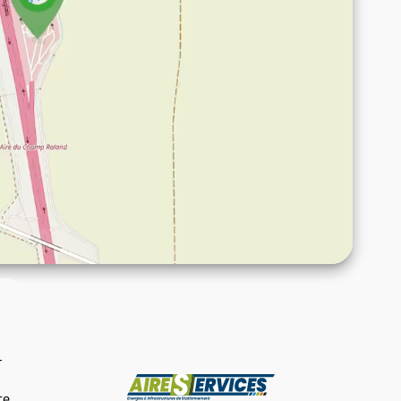
-
Fabricant
ce