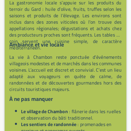
La gastronomie locale s’appuie sur les produits du
terroir du Gard : huile d’olive, fruits, truffes selon les
saisons et produits de l’élevage. Les environs sont
inclus dans des zones viticoles où l’on trouve des
appellations régionales; dégustations et achats chez
des producteurs proches sont fréquents. Les tables du
coin servent une cuisine simple, de caractère
Ambiance et vie locale
méditerranéen.
La vie à Chambon reste ponctuée d’événements
villageois modestes et de marchés dans les communes
voisines. L’accueil est discret et convivial. C’est un lieu
adapté aux voyageurs en quête de calme, de
randonnées et de découvertes gourmandes hors des
circuits touristiques majeurs.
À ne pas manquer
Le village de Chambon
: flânerie dans les ruelles
et observation du bâti traditionnel.
Les sentiers de randonnée
: promenades en
garrigue et panoramas ouverts.