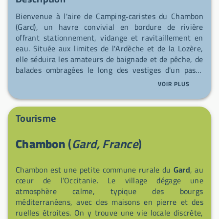
Bienvenue à l'aire de Camping‑caristes du Chambon
(Gard), un havre convivial en bordure de rivière
offrant stationnement, vidange et ravitaillement en
eau. Située aux limites de l'Ardèche et de la Lozère,
elle séduira les amateurs de baignade et de pêche, de
balades ombragées le long des vestiges d'un passé
minier et de découvertes des méandres sauvages du
VOIR PLUS
Luech, habitat du castor, du héron cendré, de
chevreuils et de rapaces. Douches et sanitaires sont
ouverts uniquement en juillet et août ; le camping
Tourisme
accolé accepte les animaux de compagnie. Sur place :
accès automatisé 24h/24, enregistrement obligatoire
Chambon
(
Gard, France
)
(numéro d'urgence et plaque d'immatriculation), et
mesures de sécurité renforcées (PPRI, alarme sonore,
défibrillateur et dispositif anti‑incendie); l'accès
Chambon est une petite commune rurale du
Gard
, au
routier est limité aux véhicules ≤ 3,5 t. À proximité se
cœur de l’Occitanie. Le village dégage une
trouvent un petit commerce‑bar ("Le Foyer" à ~700
atmosphère calme, typique des bourgs
m) et des producteurs locaux (Pélardon AOP, miel,
méditerranéens, avec des maisons en pierre et des
plantes aromatiques, confitures) pour goûter aux
ruelles étroites. On y trouve une vie locale discrète,