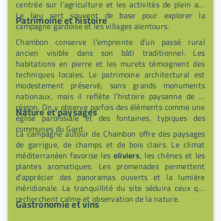
saveurs du terroir.
centrée sur l’agriculture et les activités de plein air.
Le lieu sert souvent de base pour explorer la
Patrimoine et histoire
campagne gardoise et les villages alentours.
Chambon conserve l’empreinte d’un passé rural
ancien visible dans son bâti traditionnel. Les
habitations en pierre et les murets témoignent des
techniques locales. Le patrimoine architectural est
modestement préservé, sans grands monuments
nationaux, mais il reflète l’histoire paysanne de la
région. On y observe parfois des éléments comme une
Nature et paysages
église paroissiale et des fontaines, typiques des
communes du Gard.
La campagne autour de Chambon offre des paysages
de garrigue, de champs et de bois clairs. Le climat
méditerranéen favorise les
oliviers
, les chênes et les
plantes aromatiques. Les promenades permettent
d’apprécier des panoramas ouverts et la lumière
méridionale. La tranquillité du site séduira ceux qui
recherchent calme et observation de la nature.
Gastronomie et vins