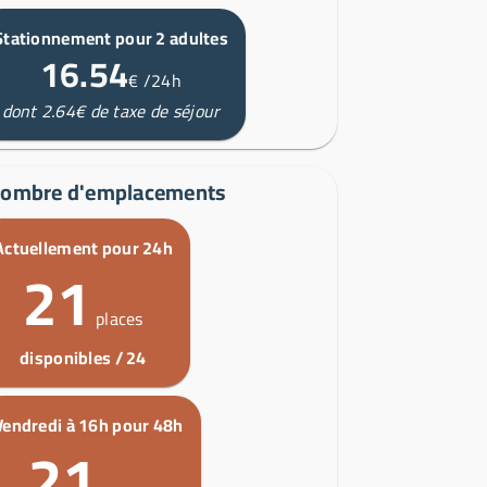
Stationnement pour 2 adultes
16.54
€
/24h
dont 2.64€ de taxe de séjour
ombre d'emplacements
Actuellement pour 24h
21
places
disponibles / 24
Vendredi à 16h pour 48h
21