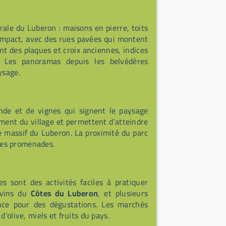
rurale du Luberon : maisons en pierre, toits
compact, avec des rues pavées qui montent
nt des plaques et croix anciennes, indices
 Les panoramas depuis les belvédères
ysage.
nde et de vignes qui signent le paysage
ment du village et permettent d’atteindre
e massif du Luberon. La proximité du parc
 des promenades.
 sont des activités faciles à pratiquer
s vins du
Côtes du Luberon
, et plusieurs
ance pour des dégustations. Les marchés
’olive, miels et fruits du pays.