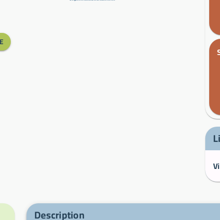
E
L
Description