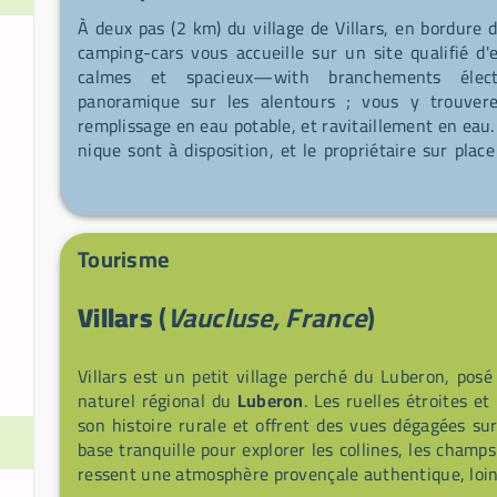
À deux pas (2 km) du village de Villars, en bordure 
camping-cars vous accueille sur un site qualifié d
calmes et spacieux—with branchements élect
panoramique sur les alentours ; vous y trouver
remplissage en eau potable, et ravitaillement en eau. 
nique sont à disposition, et le propriétaire sur place
passion, les hameaux fleuris, ruelles colorées, sen
chant des cigales. Ici, on dit sans hésiter : "rien ne m
Tourisme
Villars
(
Vaucluse, France
)
Villars est un petit village perché du Luberon, pos
naturel régional du
Luberon
. Les ruelles étroites e
son histoire rurale et offrent des vues dégagées sur 
base tranquille pour explorer les collines, les champs
ressent une atmosphère provençale authentique, loin 