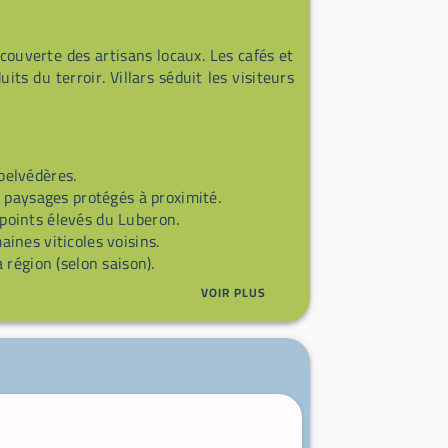
écouverte des artisans locaux. Les cafés et
ts du terroir. Villars séduit les visiteurs
belvédères.
 paysages protégés à proximité.
oints élevés du Luberon.
nes viticoles voisins.
 région (selon saison).
VOIR PLUS