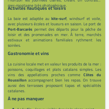
l’horizon les journées claires, créant un contraste
mer-montagne très photogénique.
Activités nautiques et loisirs
La baie est adaptée au
kite-surf
, windsurf et voile,
avec plusieurs écoles et loueurs en saison. Le port de
Port-Barcarès
permet des départs pour la pêche de
loisir et des promenades en mer. À terre, marchés
estivaux et animations familiales rythment les
soirées.
Gastronomie et vins
La cuisine locale met en valeur les produits de la mer :
poissons, coquillages et plats catalans simples. Les
vins des appellations proches comme
Côtes du
Roussillon
accompagnent bien les repas. On trouve
aussi des terrasses proposant tapas et spécialités
catalanes.
À ne pas manquer