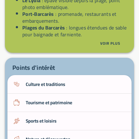
Le Lydia
: épave visible depuis la plage, point
photo emblématique.
Port-Barcarès
: promenade, restaurants et
embarquements.
Plages du Barcarès
: longues étendues de sable
pour baignade et farniente.
Étangs et zones humides
: observation
VOIR PLUS
d’oiseaux et promenades nature.
Marchés locaux
: produits frais et spécialités
catalanes en saison.
Points d'intérêt
Culture et traditions
Tourisme et patrimoine
Sports et loisirs