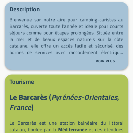
Description
Bienvenue sur notre aire pour camping-caristes au
Barcarès, ouverte toute l’année et idéale pour courts
séjours comme pour étapes prolongées. Située entre
la mer et de beaux espaces naturels sur la côte
catalane, elle offre un accès facile et sécurisé, des
bornes de services avec raccordement électrique,
point de ravitaillement en eau potable et poste de
VOIR PLUS
vidange eaux grises et eaux noires. Sanitaires
modernes, douches et même un espace Dog Wash
pour votre compagnon complètent les prestations,
Tourisme
tandis que le cœur animé de la station, marchés,
restaurants, pistes cyclables et activités nautiques
Le Barcarès
(
Pyrénées-Orientales,
sont à deux pas. Ici, on prône un esprit libre et
convivial pour des escales sereines et chaleureuses.
France
)
Le Barcarès est une station balnéaire du littoral
catalan, bordée par la
Méditerranée
et des étendues