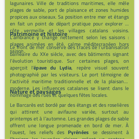
lagunaires. Ville de traditions maritimes, elle mêle
plages de sable, port de plaisance et zones humides
propices aux oiseaux. Sa position entre mer et étangs
en fait un point de départ pratique pour explorer la
côte vermeille et les villages catalans voisins.
Patrimoine et histoire
L’ambiance y change nettement selon les saisons :
plages animées en été, calme méditerranéen hors
Le front de mer conserve des traces de l’urbanisation
saison.
balnéaire du XXe siècle, avec des bâtiments signant
l’évolution touristique. Sur certaines plages, on
aperçoit l’
épave du Lydia
, repère visuel souvent
photographié par les visiteurs. Le port témoigne de
l’activité maritime traditionnelle et de la plaisance
moderne. Les influences catalanes se lisent dans le
Nature et paysages
nommage des rues et quelques fêtes locales.
Le Barcarès est bordé par des étangs et des roselières
qui attirent une avifaune variée, surtout au
printemps et à l’automne. Les grandes plages de sable
offrent une longue promenade en bord de mer. À
l’ouest, les reliefs des
Pyrénées
se dessinent à