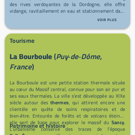
des rives verdoyantes de la Dordogne, elle offre
vidange, ravitaillement en eau et stationnement dans
un cadre reposant. À deux pas, commerces de
VOIR PLUS
première nécessité (boulangerie, supermarché,
pharmacie, débit de tabac) et marchés hebdomadaires
sur l'avenue Alsace-Lorraine et au Square Joffre
Tourisme
(marché bio) facilitent vos haltes. Profitez aussi de la
charmante architecture Belle Époque et de
La Bourboule
(
Puy‑de‑Dôme,
l'atmosphère thermale qui font le caractère unique de
la ville.
France
)
La Bourboule est une petite station thermale située
au cœur du Massif central, connue pour son air pur et
ses eaux thermales. La ville s’est développée au XIXe
siècle autour des
thermes
, qui attirent encore une
clientèle en quête de soins respiratoires et de
bien‑être. Entourée de forêts et de volcans éteints,
elle sert de base pour explorer le massif du
Sancy
.
Patrimoine et histoire
L’urbanisme conserve des traces de l’époque