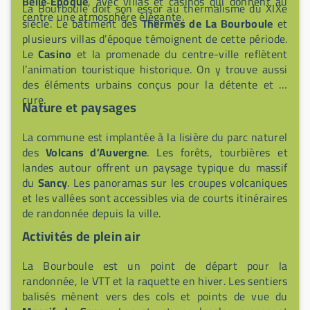
Belle‑Époque
, avec villas et casinos qui donnent au
La Bourboule doit son essor au thermalisme du XIXe
centre une atmosphère élégante.
siècle. Le bâtiment des
Thermes de La Bourboule
et
plusieurs villas d’époque témoignent de cette période.
Le
Casino
et la promenade du centre-ville reflètent
l’animation touristique historique. On y trouve aussi
des éléments urbains conçus pour la détente et la
cure.
Nature et paysages
La commune est implantée à la lisière du parc naturel
des
Volcans d’Auvergne
. Les forêts, tourbières et
landes autour offrent un paysage typique du massif
du
Sancy
. Les panoramas sur les croupes volcaniques
et les vallées sont accessibles via de courts itinéraires
de randonnée depuis la ville.
Activités de plein air
La Bourboule est un point de départ pour la
randonnée, le VTT et la raquette en hiver. Les sentiers
balisés mènent vers des cols et points de vue du