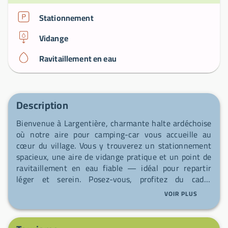
Stationnement
Vidange
Ravitaillement en eau
Description
Bienvenue à Largentière, charmante halte ardéchoise
où notre aire pour camping-car vous accueille au
cœur du village. Vous y trouverez un stationnement
spacieux, une aire de vidange pratique et un point de
ravitaillement en eau fiable — idéal pour repartir
léger et serein. Posez-vous, profitez du cadre
pittoresque et partez à la découverte des ruelles et
VOIR PLUS
des paysages alentour.