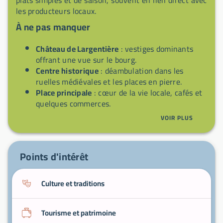
les producteurs locaux.
À ne pas manquer
Château de Largentière
: vestiges dominants
offrant une vue sur le bourg.
Centre historique
: déambulation dans les
ruelles médiévales et les places en pierre.
Place principale
: cœur de la vie locale, cafés et
quelques commerces.
Balades autour du bourg
: sentiers et
VOIR PLUS
panoramas sur la campagne ardéchoise.
Découverte des produits locaux
: charcuterie,
fromages et préparations à la châtaigne.
Points d'intérêt
Culture et traditions
Tourisme et patrimoine