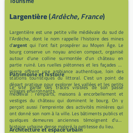
Tourisme
Largentière
(
Ardèche, France
)
Largentière est une petite ville médiévale du sud de
l'Ardèche, dont le nom rappelle l'histoire des mines
d'
argent
qui l'ont fait prospérer au Moyen Âge. Le
bourg conserve un noyau ancien compact, organisé
autour d'une colline surmontée d'un château en
partie ruiné. Les ruelles piétonnes et les façades en
pierre offrent une ambiance authentique, loin des
Patrimoine et histoire
stations touristiques du littoral. C'est un point de
départ pratique pour explorer les vallées et les petits
Le site garde des traces visibles de son passé
villages environnants.
médiéval : remparts, maisons à encorbellement et
vestiges du château qui dominent le bourg. On y
perçoit aussi l'empreinte des activités minières qui
ont donné son nom à la ville. Les bâtiments publics et
quelques demeures anciennes témoignent d'une
histoire urbaine dense malgré la petitesse du lieu.
Architecture et espace urbain