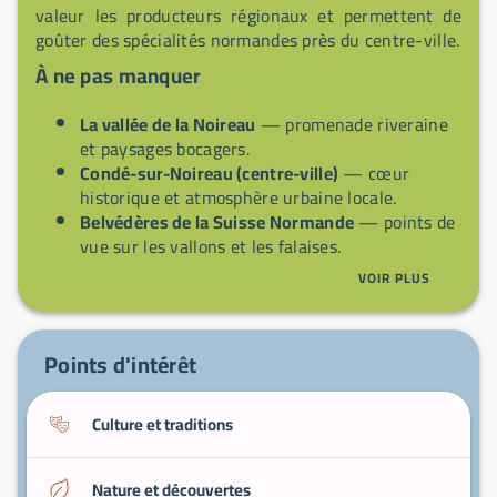
valeur les producteurs régionaux et permettent de
goûter des spécialités normandes près du centre-ville.
À ne pas manquer
La vallée de la Noireau
— promenade riveraine
et paysages bocagers.
Condé-sur-Noireau (centre-ville)
— cœur
historique et atmosphère urbaine locale.
Belvédères de la Suisse Normande
— points de
vue sur les vallons et les falaises.
Boucles de randonnée balisées
— circuits
VOIR PLUS
pédestres et VTT autour de la commune.
Marchés locaux
— produits normands
(fromages, cidre, produits fermiers).
Points d'intérêt
Culture et traditions
Nature et découvertes