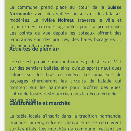
La commune prend place au cœur de la
Suisse
Normande
, avec des vallées boisées et des falaises
modérées. La
rivière Noireau
traverse la ville et
façonne des parcours agréables pour la promenade.
Les points de vue depuis les coteaux offrent des
panoramas sur des prairies, des haies bocagères et
des bouquets d’arbres.
Activités de plein air
Le site est propice aux randonnées pédestres et VTT
sur des sentiers balisés, ainsi qu’aux sports nautiques
calmes sur les bras de rivière. Les amateurs de
paysages chercheront les circuits de balade qui
montent sur les hauteurs pour profiter des vues.
L’offre de loisirs reste ancrée dans la découverte de la
nature locale.
Gastronomie et marchés
La table locale s’inscrit dans la tradition normande:
produits laitiers, cidre et charcuteries se retrouvent
sur les étals. Les marchés de commune mettent en