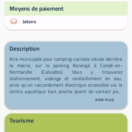
Moyens de paiement
Jetons
Description
Aire municipale pour camping-caristes située derrière
la mairie, sur le parking Barengé à Condé-en-
Normandie (Calvados). Vous y trouverez
stationnement, vidange et ravitaillement en eau,
ainsi qu’un raccordement électrique accessible via le
centre aquatique tout proche (point de contact pour
l’accès aux services). Profitez du marché
VOIR PLUS
hebdomadaire animé chaque jeudi, de la situation au
cœur de la Suisse Normande et d’une ville
reconstruite après les bombardements de la Seconde
Tourisme
Guerre mondiale. Pour préparer votre visite,
téléchargez le dépliant "Promenade dans la ville de