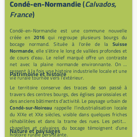
Condé-en-Normandie
(
Calvados,
Condé-sur-Noireau" sur le site de l’Office de Tourisme
du Pays de Vire et découvrez la visite audio-guidée
France
)
sur l’application izi.TRAVEL.
Condé-en-Normandie est une commune nouvelle
créée en
2016
qui regroupe plusieurs bourgs du
bocage normand. Située à l’orée de la
Suisse
Normande
, elle s’étire le long de vallées profondes et
de cours d’eau. Le relief marqué offre un contraste
net avec la plaine normande environnante. On y
ressent à la fois une histoire industrielle locale et une
Patrimoine et histoire
vie rurale tournée vers l’extérieur.
Le territoire conserve des traces de son passé à
travers des centres bourgs, des églises paroissiales et
des anciens bâtiments d’activité. Le paysage urbain de
Condé-sur-Noireau
rappelle l’industrialisation locale
du XIXe et XXe siècles, visible dans quelques friches
réhabilitées et dans la trame des rues. Les petites
chapelles et calvaires du bocage témoignent d’une
Nature et paysages
histoire rurale persistante.