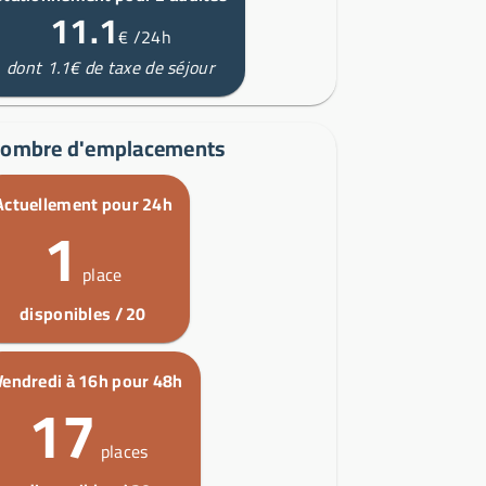
11.1
€
/24h
dont 1.1€ de taxe de séjour
ombre d'emplacements
Actuellement pour 24h
1
place
disponibles / 20
Vendredi à 16h pour 48h
17
places