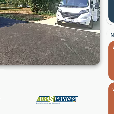
N
s
Fabricant