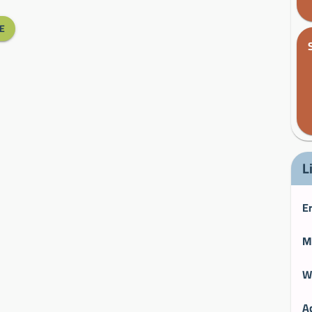
E
L
E
M