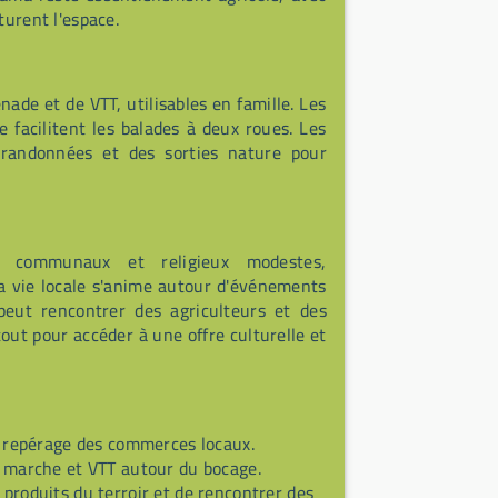
turent l'espace.
de et de VTT, utilisables en famille. Les
e facilitent les balades à deux roues. Les
s randonnées et des sorties nature pour
 communaux et religieux modestes,
La vie locale s'anime autour d'événements
peut rencontrer des agriculteurs et des
tout pour accéder à une offre culturelle et
et repérage des commerces locaux.
ur marche et VTT autour du bocage.
produits du terroir et de rencontrer des