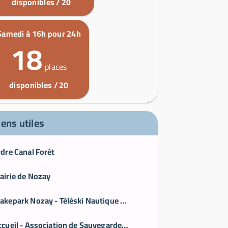
disponibles / 20
Samedi à 16h pour 24h
18
places
disponibles / 20
iens utiles
rdre Canal Forêt
airie de Nozay
Wakepark Nozay - Téléski Nautique en Loire-Atlantique — TSN44 - Parcs de loisirs & Wakeparks
Accueil - Association de Sauvegarde du Patrimoine Historique etArtistique de la région de Nozay - asphan-nozay44.jimdo.com