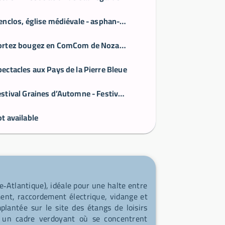
L'enclos, église médiévale - asphan-nozay44.jimdo.com
Sortez bougez en ComCom de Nozay | Nozay
pectacles aux Pays de la Pierre Bleue
Festival Graines d’Automne - Festival Graines d'Automne
t available
e‑Atlantique), idéale pour une halte entre
ent, raccordement électrique, vidange et
plantée sur le site des étangs de loisirs
t un cadre verdoyant où se concentrent