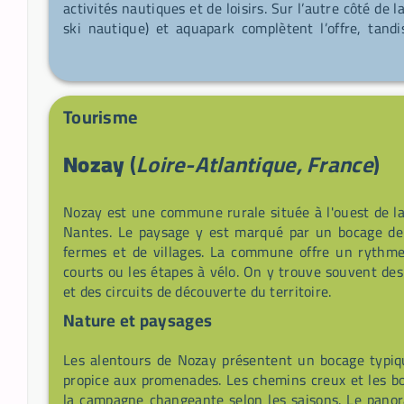
activités nautiques et de loisirs. Sur l’autre côté de
ski nautique) et aquapark complètent l’offre, tandi
enfants, citystade, skate‑park, beach‑volley, trampo‑é
pique‑nique et bar/restaurant. Le patrimoine local 
omniprésente et la Carrière du Parc (visites via l’Asp
Ville au Chef offre landes schisteuses et biodiversité
Tourisme
tourisme Erdre Canal Forêt tient permanence le week
Nozay
(
Loire-Atlantique, France
)
Nozay est une commune rurale située à l'ouest de l
Nantes. Le paysage y est marqué par un bocage de
fermes et de villages. La commune offre un rythme 
courts ou les étapes à vélo. On y trouve souvent des i
et des circuits de découverte du territoire.
Nature et paysages
Les alentours de Nozay présentent un bocage typiqu
propice aux promenades. Les chemins creux et les b
la campagne changeante selon les saisons. Le panor