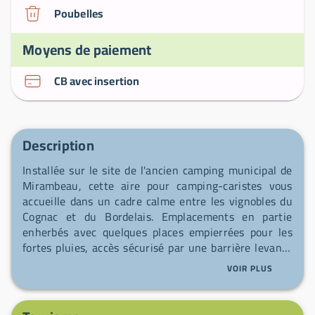
Poubelles
Moyens de paiement
CB avec insertion
Description
Installée sur le site de l'ancien camping municipal de
Mirambeau, cette aire pour camping-caristes vous
accueille dans un cadre calme entre les vignobles du
Cognac et du Bordelais. Emplacements en partie
enherbés avec quelques places empierrées pour les
fortes pluies, accès sécurisé par une barrière levante
avec contrôle d'entrée. Sur place : borne de vidange
VOIR PLUS
(eaux grises et noires), point de ravitaillement en eau
potable et raccordement électrique, ainsi que des
emplacements de stationnement adaptés. À quelques