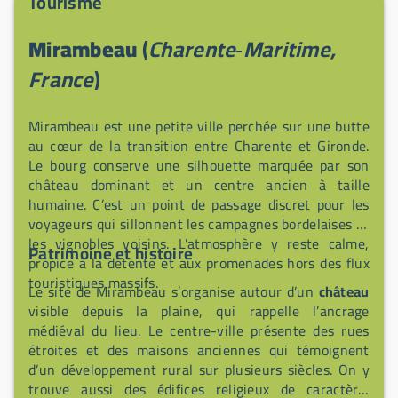
Tourisme
minutes à pied vous trouverez un Super U, un hôtel-
restaurant (L'Union), O'717 bar à bières et, selon la
Mirambeau
(
Charente‑Maritime,
saison, animations musicales au Bar le Central,
pizzaiolo le jeudi, foodtruck kebabs le mercredi et le
France
)
marché local le samedi matin. Pour les loisirs, aire de
jeux, skate park, city stade, boulodrome et courts de
Mirambeau est une petite ville perchée sur une butte
tennis sont à proximité, tout comme plusieurs édifices
au cœur de la transition entre Charente et Gironde.
religieux (églises Saint-Martin du Petit Niort, Notre-
Le bourg conserve une silhouette marquée par son
Dame de l'Assomption et Notre-Dame de Mirambeau)
château dominant et un centre ancien à taille
et une halte jacquaire près de l'église médiévale.
humaine. C’est un point de passage discret pour les
voyageurs qui sillonnent les campagnes bordelaises et
les vignobles voisins. L’atmosphère y reste calme,
Patrimoine et histoire
propice à la détente et aux promenades hors des flux
touristiques massifs.
Le site de Mirambeau s’organise autour d’un
château
visible depuis la plaine, qui rappelle l’ancrage
médiéval du lieu. Le centre-ville présente des rues
étroites et des maisons anciennes qui témoignent
d’un développement rural sur plusieurs siècles. On y
trouve aussi des édifices religieux de caractère,