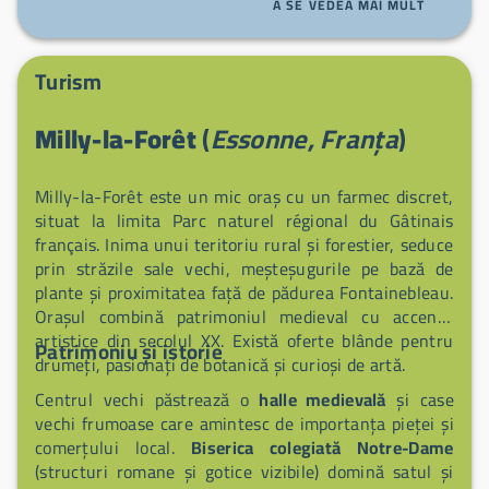
A SE VEDEA MAI MULT
liniştit între natură şi cultură.
Turism
Milly-la-Forêt
(
Essonne, Franța
)
Milly-la-Forêt este un mic oraș cu un farmec discret,
situat la limita Parc naturel régional du Gâtinais
français. Inima unui teritoriu rural și forestier, seduce
prin străzile sale vechi, meșteșugurile pe bază de
plante și proximitatea față de pădurea Fontainebleau.
Orașul combină patrimoniul medieval cu accente
artistice din secolul XX. Există oferte blânde pentru
Patrimoniu și istorie
drumeți, pasionați de botanică și curioși de artă.
Centrul vechi păstrează o
halle medievală
și case
vechi frumoase care amintesc de importanța pieței și
comerțului local.
Biserica colegiată Notre-Dame
(structuri romane și gotice vizibile) domină satul și