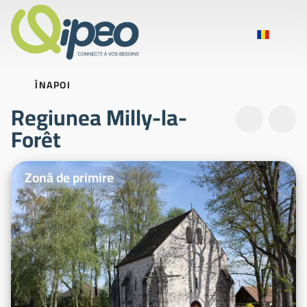
ÎNAPOI
Regiunea Milly-la-
Forêt
Fotografii ilustrative
Zonă de primire