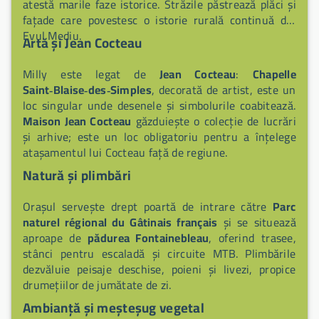
atestă marile faze istorice. Străzile păstrează plăci și
fațade care povestesc o istorie rurală continuă din
Evul Mediu.
Artă și Jean Cocteau
Milly este legat de
Jean Cocteau
:
Chapelle
Saint‑Blaise‑des‑Simples
, decorată de artist, este un
loc singular unde desenele și simbolurile coabitează.
Maison Jean Cocteau
găzduiește o colecție de lucrări
și arhive; este un loc obligatoriu pentru a înțelege
atașamentul lui Cocteau față de regiune.
Natură și plimbări
Orașul servește drept poartă de intrare către
Parc
naturel régional du Gâtinais français
și se situează
aproape de
pădurea Fontainebleau
, oferind trasee,
stânci pentru escaladă și circuite MTB. Plimbările
dezvăluie peisaje deschise, poieni și livezi, propice
drumețiilor de jumătate de zi.
Ambianță și meșteșug vegetal