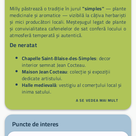
Milly păstrează o tradiție în jurul
"simples"
— plante
medicinale și aromatice — vizibilă la câțiva herbariști
și mici producători locali. Meșteșugul legat de plante
și convivialitatea cafenelelor de sat conferă locului o
atmosferă temperatǎ și autenticǎ.
De neratat
Chapelle Saint‑Blaise‑des‑Simples
: decor
interior semnat Jean Cocteau.
Maison Jean Cocteau
: colecție și expoziții
dedicate artistului.
Halle medievală
: vestigiu al comerțului local și
inima satului.
Biserica colegiată Notre‑Dame
: arhitectură și
A SE VEDEA MAI MULT
capele istorice.
Traseele Parc du Gâtinais
: drumeții și acces la
pădurea Fontainebleau.
Puncte de interes