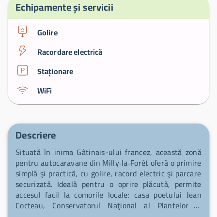
Echipamente și servicii
Golire
Racordare electrică
Staționare
WiFi
Descriere
Situată în inima Gâtinais-ului francez, această zonă
pentru autocaravane din Milly‑la‑Forêt oferă o primire
simplă şi practică, cu golire, racord electric şi parcare
securizată. Ideală pentru o oprire plăcută, permite
accesul facil la comorile locale: casa poetului Jean
Cocteau, Conservatorul Naţional al Plantelor şi
Cyclopé-ul lui Jean Tinguely. Bucuraţi‑vă de un sejur