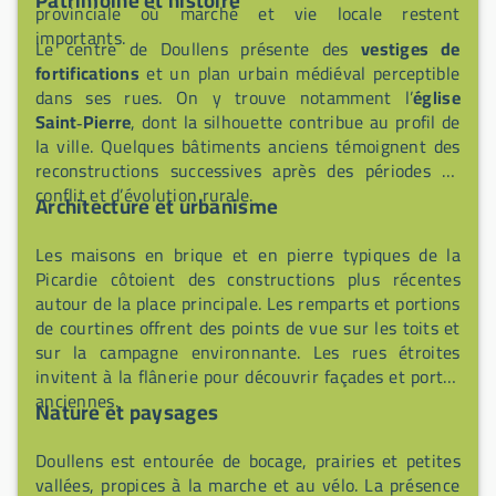
Patrimoine et histoire
provinciale où marché et vie locale restent
importants.
Le centre de Doullens présente des
vestiges de
fortifications
et un plan urbain médiéval perceptible
dans ses rues. On y trouve notamment l’
église
Saint‑Pierre
, dont la silhouette contribue au profil de
la ville. Quelques bâtiments anciens témoignent des
reconstructions successives après des périodes de
conflit et d’évolution rurale.
Architecture et urbanisme
Les maisons en brique et en pierre typiques de la
Picardie côtoient des constructions plus récentes
autour de la place principale. Les remparts et portions
de courtines offrent des points de vue sur les toits et
sur la campagne environnante. Les rues étroites
invitent à la flânerie pour découvrir façades et portes
anciennes.
Nature et paysages
Doullens est entourée de bocage, prairies et petites
vallées, propices à la marche et au vélo. La présence