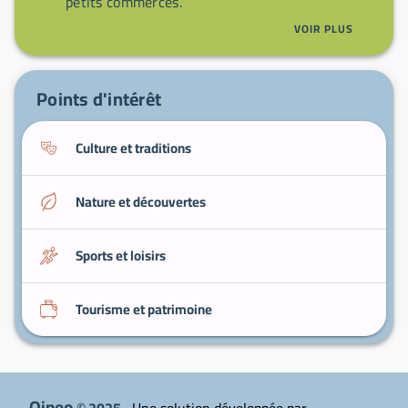
petits commerces.
Balades à vélo
: circuits ruraux autour de
VOIR PLUS
Doullens pour paysages bocagers.
Marché local
: produits régionaux et convivialité
du commerce de proximité.
Points d'intérêt
Culture et traditions
Nature et découvertes
Sports et loisirs
Tourisme et patrimoine
Qipeo