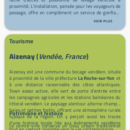
proximité. L’installation, pensée pour les voyageurs de
passage, offre en complément un service de gonflage
des pneumatiques sur place et un distributeur de gaz
VOIR PLUS
en libre‑service accessible 24 h/24. Les usagers
peuvent profiter des installations du magasin; une
station-service voisine propose également ADBlue et
Tourisme
GPL. Les animaux sont les bienvenus, et les amateurs
de plein air apprécieront l’accès à un réseau local de
Aizenay
(
Vendée, France
)
sentiers pédestres (environ 90 km) et de pistes
cyclables (environ 47 km).
Aizenay est une commune du bocage vendéen, située
à proximité de la ville préfecture
La Roche-sur-Yon
et
à une distance raisonnable des côtes atlantiques.
Town assez active, elle sert de porte d’entrée entre
les campagnes agricoles et les stations balnéaires du
littoral vendéen. Le paysage alentour alterne champs,
haies et petites forêts, offrant une atmosphère rurale
Patrimoine et histoire
typique de la région. On y perçoit aussi les traces
d’une histoire locale liée aux événements vendéens
Le centre-ville conserve un tissu urbain traditionnel
tout en restant orientée vers la vie contemporaine.