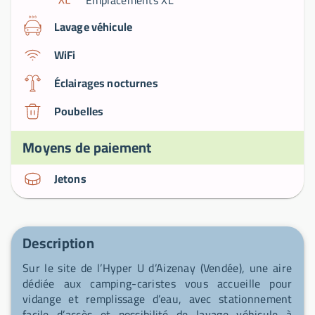
Lavage véhicule
WiFi
Éclairages nocturnes
Poubelles
Moyens de paiement
Jetons
Description
Sur le site de l’Hyper U d’Aizenay (Vendée), une aire
dédiée aux camping-caristes vous accueille pour
vidange et remplissage d’eau, avec stationnement
facile d’accès et possibilité de lavage véhicule à