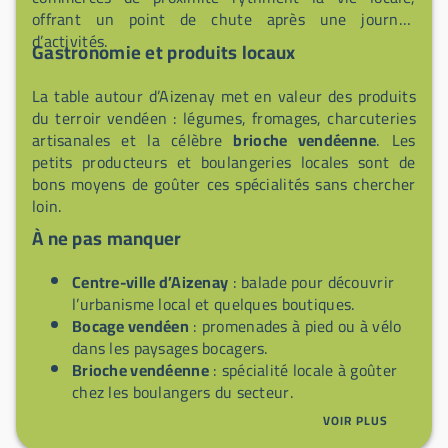
offrant un point de chute après une journée
d’activités.
Gastronomie et produits locaux
La table autour d’Aizenay met en valeur des produits
du terroir vendéen : légumes, fromages, charcuteries
artisanales et la célèbre
brioche vendéenne
. Les
petits producteurs et boulangeries locales sont de
bons moyens de goûter ces spécialités sans chercher
loin.
À ne pas manquer
Centre-ville d’Aizenay
: balade pour découvrir
l’urbanisme local et quelques boutiques.
Bocage vendéen
: promenades à pied ou à vélo
dans les paysages bocagers.
Brioche vendéenne
: spécialité locale à goûter
chez les boulangers du secteur.
La Roche-sur-Yon
: visite rapide de la préfecture
VOIR PLUS
voisine pour musées et services.