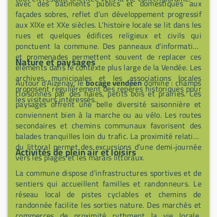
avec des bâtiments publics et domestiques aux
façades sobres, reflet d’un développement progressif
aux XIXe et XXe siècles. L’histoire locale se lit dans les
rues et quelques édifices religieux et civils qui
ponctuent la commune. Des panneaux d’information
et promenades permettent souvent de replacer ces
Nature et paysages
éléments dans le contexte plus large de la Vendée. Les
archives municipales et les associations locales
Autour d’Aizenay, le
bocage vendéen
domine : champs
proposent régulièrement des repères historiques pour
cloisonnés par des haies, petits bois et prairies. Ces
les visiteurs intéressés.
paysages offrent une belle diversité saisonnière et
conviennent bien à la marche ou au vélo. Les routes
secondaires et chemins communaux favorisent des
balades tranquilles loin du trafic. La proximité relative
du littoral permet des excursions d’une demi‑journée
Activités de plein air et loisirs
vers les plages et les marais littoraux.
La commune dispose d’infrastructures sportives et de
sentiers qui accueillent familles et randonneurs. Le
réseau local de pistes cyclables et chemins de
randonnée facilite les sorties nature. Des marchés et
commerces de proximité rythment la vie locale,