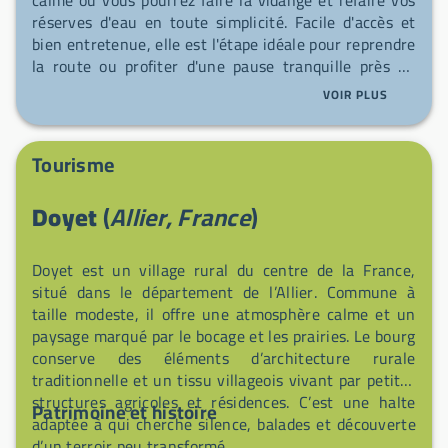
réserves d'eau en toute simplicité. Facile d'accès et
bien entretenue, elle est l'étape idéale pour reprendre
la route ou profiter d'une pause tranquille près du
village. N'hésitez pas à vous arrêter — un accueil
VOIR PLUS
discret et convivial vous y attend.
Tourisme
Doyet
(
Allier, France
)
Doyet est un village rural du centre de la France,
situé dans le département de l’Allier. Commune à
taille modeste, il offre une atmosphère calme et un
paysage marqué par le bocage et les prairies. Le bourg
conserve des éléments d’architecture rurale
traditionnelle et un tissu villageois vivant par petites
structures agricoles et résidences. C’est une halte
Patrimoine et histoire
adaptée à qui cherche silence, balades et découverte
d’un terroir peu transformé.