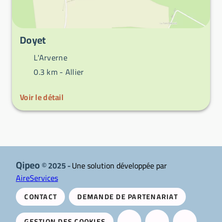
Doyet
L'Arverne
0.3 km -
Allier
Voir le détail
Qipeo
© 2025 -
Une solution développée par
AireServices
CONTACT
DEMANDE DE PARTENARIAT
GESTION DES COOKIES