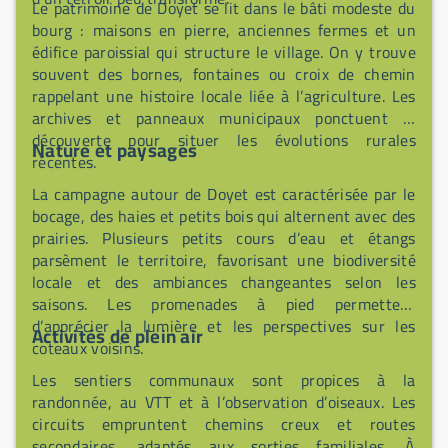
Le patrimoine de Doyet se lit dans le bâti modeste du
bourg : maisons en pierre, anciennes fermes et un
édifice paroissial qui structure le village. On y trouve
souvent des bornes, fontaines ou croix de chemin
rappelant une histoire locale liée à l’agriculture. Les
archives et panneaux municipaux ponctuent la
découverte pour situer les évolutions rurales
Nature et paysages
récentes.
La campagne autour de Doyet est caractérisée par le
bocage, des haies et petits bois qui alternent avec des
prairies. Plusieurs petits cours d’eau et étangs
parsèment le territoire, favorisant une biodiversité
locale et des ambiances changeantes selon les
saisons. Les promenades à pied permettent
d’apprécier la lumière et les perspectives sur les
Activités de plein air
coteaux voisins.
Les sentiers communaux sont propices à la
randonnée, au VTT et à l’observation d’oiseaux. Les
circuits empruntent chemins creux et routes
secondaires, adaptés aux sorties familiales. À