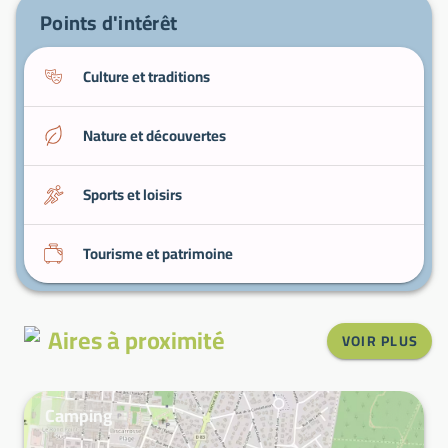
Port de Parentis-Biscarrosse
: point de départ
Points d'intérêt
pour activités nautiques sur le lac.
Culture et traditions
Nature et découvertes
Sports et loisirs
Tourisme et patrimoine
Aires à proximité
VOIR PLUS
Camping