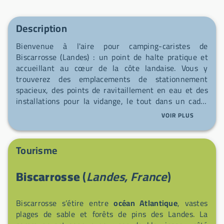
Description
Bienvenue à l'aire pour camping-caristes de
Biscarrosse (Landes) : un point de halte pratique et
accueillant au cœur de la côte landaise. Vous y
trouverez des emplacements de stationnement
spacieux, des points de ravitaillement en eau et des
installations pour la vidange, le tout dans un cadre
tranquille proche des plages et des commodités. Que
VOIR PLUS
vous soyez de passage ou en séjour, posez vos valises
et profitez du charme local — nous vous attendons
avec plaisir.
Tourisme
Biscarrosse
(
Landes, France
)
Biscarrosse s’étire entre
océan Atlantique
, vastes
plages de sable et forêts de pins des Landes. La