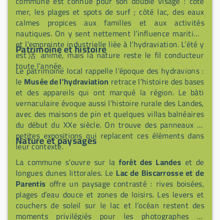
commune est connue pour son double visage : côté
mer, les plages et spots de surf ; côté lac, des eaux
calmes propices aux familles et aux activités
nautiques. On y sent nettement l’influence maritime
et l’empreinte industrielle liée à l’hydraviation. L’été y
Patrimoine et histoire
est活 animé, mais la nature reste le fil conducteur
toute l’année.
Le patrimoine local rappelle l’époque des hydravions :
le
Musée de l’hydraviation
retrace l’histoire des bases
et des appareils qui ont marqué la région. Le bâti
vernaculaire évoque aussi l’histoire rurale des Landes,
avec des maisons de pin et quelques villas balnéaires
du début du XXe siècle. On trouve des panneaux et
petites expositions qui replacent ces éléments dans
Nature et paysages
leur contexte.
La commune s’ouvre sur la
forêt des Landes
et de
longues dunes littorales. Le
Lac de Biscarrosse et de
Parentis
offre un paysage contrasté : rives boisées,
plages d’eau douce et zones de loisirs. Les levers et
couchers de soleil sur le lac et l’océan restent des
moments privilégiés pour les photographes et