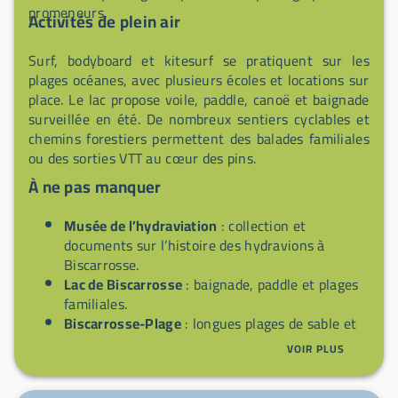
promeneurs.
Activités de plein air
Surf, bodyboard et kitesurf se pratiquent sur les
plages océanes, avec plusieurs écoles et locations sur
place. Le lac propose voile, paddle, canoë et baignade
surveillée en été. De nombreux sentiers cyclables et
chemins forestiers permettent des balades familiales
ou des sorties VTT au cœur des pins.
À ne pas manquer
Musée de l’hydraviation
: collection et
documents sur l’histoire des hydravions à
Biscarrosse.
Lac de Biscarrosse
: baignade, paddle et plages
familiales.
Biscarrosse-Plage
: longues plages de sable et
spots de surf.
VOIR PLUS
Forêt landaise
: promenades à pied ou à vélo
sous les pins.