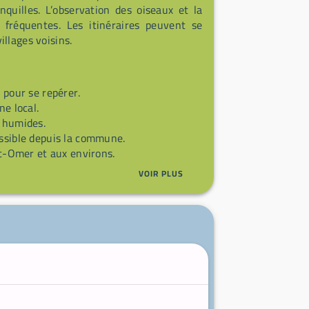
uilles. L’observation des oiseaux et la
 fréquentes. Les itinéraires peuvent se
llages voisins.
 pour se repérer.
e local.
 humides.
essible depuis la commune.
nt-Omer et aux environs.
VOIR PLUS