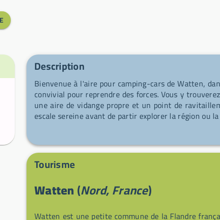
E
Description
Bienvenue à l'aire pour camping-cars de Watten, dan
convivial pour reprendre des forces. Vous y trouvere
une aire de vidange propre et un point de ravitaille
escale sereine avant de partir explorer la région ou la
Tourisme
Watten
(
Nord, France
)
Watten est une petite commune de la Flandre frança