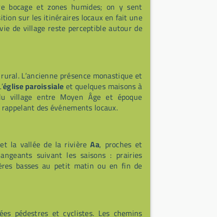
tre bocage et zones humides; on y sent
tion sur les itinéraires locaux en fait une
vie de village reste perceptible autour de
 rural. L’ancienne présence monastique et
’
église paroissiale
et quelques maisons à
n du village entre Moyen Âge et époque
 rappelant des événements locaux.
et la vallée de la rivière
Aa
, proches et
angeants suivant les saisons : prairies
ières basses au petit matin ou en fin de
es pédestres et cyclistes. Les chemins