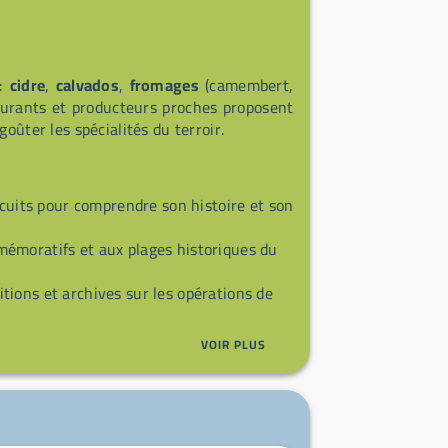
 :
cidre
,
calvados
,
fromages
(camembert,
staurants et producteurs proches proposent
oûter les spécialités du terroir.
rcuits pour comprendre son histoire et son
mémoratifs et aux plages historiques du
itions et archives sur les opérations de
as sur la Manche.
VOIR PLUS
ez les producteurs voisins.