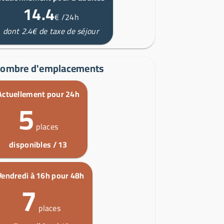
14.4
€
/24h
dont 2.4€ de taxe de séjour
ombre d'emplacements
Actuellement pour 24h
5
places
disponibles / 13
Vendredi à 16h pour 48h
7
places