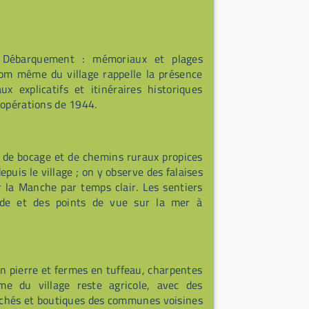
au Débarquement : mémoriaux et plages
om même du village rappelle la présence
ux explicatifs et itinéraires historiques
 opérations de 1944.
 de bocage et de chemins ruraux propices
puis le village ; on y observe des falaises
 la Manche par temps clair. Les sentiers
de et des points de vue sur la mer à
n pierre et fermes en tuffeau, charpentes
me du village reste agricole, avec des
Marchés et boutiques des communes voisines