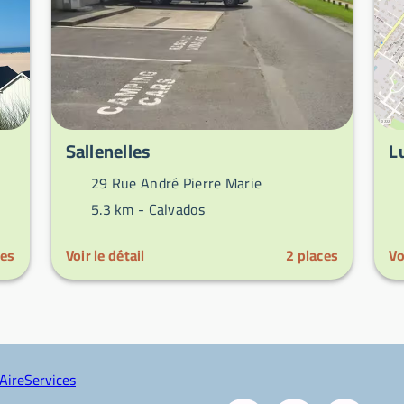
Sallenelles
L
29 Rue André Pierre Marie
5.3 km -
Calvados
ces
Voir le détail
2
places
Vo
AireServices