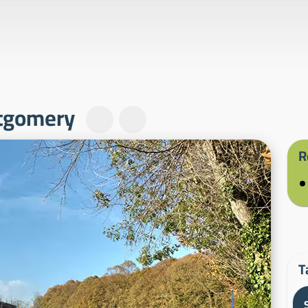
ntgomery
R
T