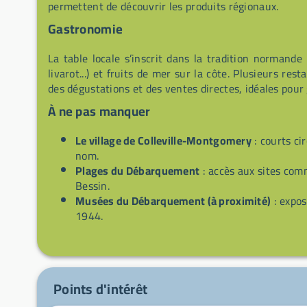
permettent de découvrir les produits régionaux.
Gastronomie
La table locale s’inscrit dans la tradition normande
livarot...) et fruits de mer sur la côte. Plusieurs re
des dégustations et des ventes directes, idéales pour g
À ne pas manquer
Le village de Colleville-Montgomery
: courts ci
nom.
Plages du Débarquement
: accès aux sites com
Bessin.
Musées du Débarquement (à proximité)
: expos
1944.
Balades en bocage
: sentiers ruraux et panoram
Produits locaux
: cidre, calvados et fromages ch
Points d'intérêt