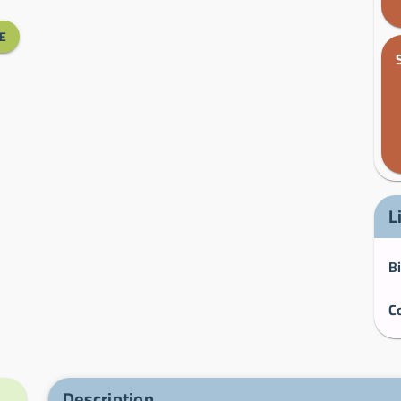
E
L
Description