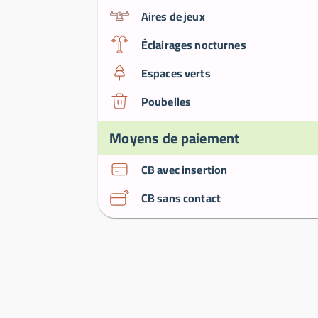
Aires de jeux
Éclairages nocturnes
Espaces verts
Poubelles
Moyens de paiement
CB avec insertion
CB sans contact