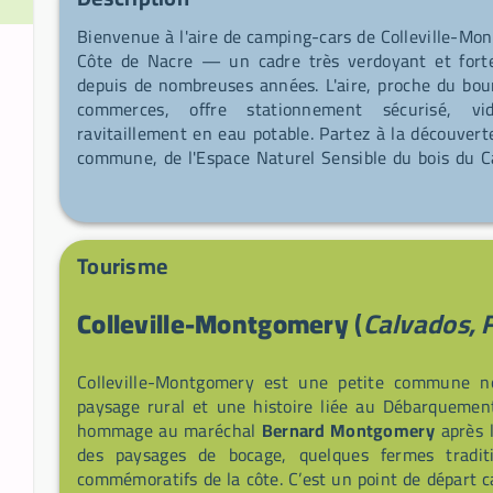
Bienvenue à l'aire de camping-cars de Colleville-Mon
Côte de Nacre — un cadre très verdoyant et fortem
depuis de nombreuses années. L'aire, proche du bour
commerces, offre stationnement sécurisé, vi
ravitaillement en eau potable. Partez à la découvert
commune, de l'Espace Naturel Sensible du bois du Ca
la riche faune et flore locales. À deux pas, une pl
petites dunes préservées, et la région invite à sav
fromages AOP du Pays d'Auge, coquilles Saint-Jacques
Tourisme
Colleville-Montgomery
(
Calvados, 
Colleville-Montgomery est une petite commune 
paysage rural et une histoire liée au Débarquemen
hommage au maréchal
Bernard Montgomery
après 
des paysages de bocage, quelques fermes traditi
commémoratifs de la côte. C’est un point de départ c