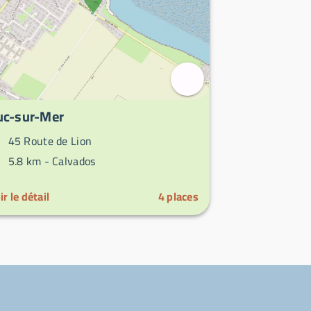
uc-sur-Mer
45 Route de Lion
5.8 km -
Calvados
ir le détail
4
places