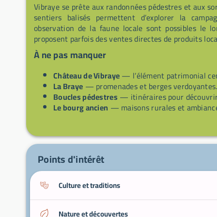
Vibraye se prête aux randonnées pédestres et aux sort
sentiers balisés permettent d’explorer la campa
observation de la faune locale sont possibles le l
proposent parfois des ventes directes de produits loc
À ne pas manquer
Château de Vibraye
— l’élément patrimonial cen
La Braye
— promenades et berges verdoyantes
Boucles pédestres
— itinéraires pour découvrir
Le bourg ancien
— maisons rurales et ambiance 
Points d'intérêt
Culture et traditions
Nature et découvertes