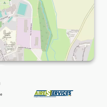
d
Fabricant
re