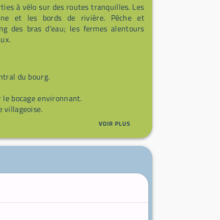
ies à vélo sur des routes tranquilles. Les
gne et les bords de rivière. Pêche et
ong des bras d’eau; les fermes alentours
aux.
tral du bourg.
.
 le bocage environnant.
villageoise.
VOIR PLUS