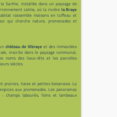
la Sarthe, installée dans un paysage de
nvironnement calme, où la rivière
la Braye
L’habitat rassemble maisons en tuffeau et
 pour qui cherche nature, promenades et
 un
château de Vibraye
et des immeubles
siale, inscrite dans le paysage communal,
Les noms des lieux-dits et les parcelles
eurs siècles.
prairies, haies et petites boiseraies. La
 propices aux promenades. Les panoramas
 : champs labourés, foins et lambeaux