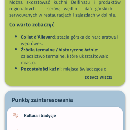
Można skosztować kuchni Delfinatu i produktów
regionalnych — serów, wędlin i dań górskich —
serwowanych w restauracjach i zajazdach w dolinie.
Co warto zobaczyć
Collet d’Allevard
: stacja górska do narciarstwa i
wędrówek.
Źródła termalne / historyczne łaźnie
:
dziedzictwo termalne, które ukształtowało
miasto.
Pozostałości kuźni
: miejsca świadczące o
lokalnej erze przemysłowej.
ZOBACZ WIĘCEJ
Szlaki w kierunku Belledonne
: spacery i punkty
widokowe dostępne z wioski.
Centrum i park termalny
: spacer, by docenić
Punkty zainteresowania
architekturę i lokalną atmosferę.
Kultura i tradycje