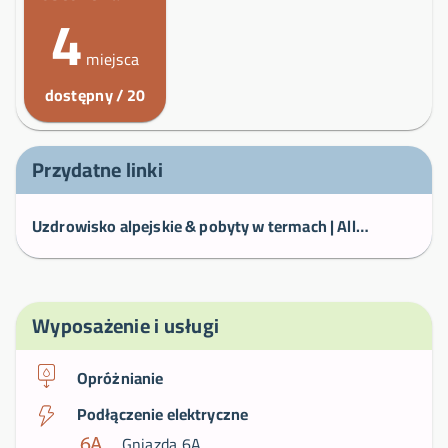
4
miejsca
dostępny / 20
Przydatne linki
Uzdrowisko alpejskie & pobyty w termach | Allevard-Les-Bains
Wyposażenie i usługi
Opróżnianie
Podłączenie elektryczne
Gniazda 6A