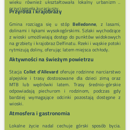
wieku również ukształtowała lokalny urbanizm i
przyciągnęła kuracjuszy.
Przyroda i krajobrazy
Gmina rozciąga się u stóp
Belledonne
, z lasami,
dolinami i łąkami wysokogórskimi. Szlaki wychodzące
z wioski umożliwiają dostęp do punktów widokowych
na grzbiety i krajobraz Delfinatu. Rzeki i wąskie potoki
rytmizują doliny, oferując latem miejsca ochłody.
Aktywności na świeżym powietrzu
Stacja
Collet d’Allevard
oferuje rodzinne narciarstwo
alpejskie i trasy dostosowane dla dzieci zimą oraz
MTB lub wędrówki latem. Trasy średnio-górskie
odpowiadają piechurom i rodzinom, podczas gdy
bardziej wymagające odcinki pozostają dostępne z
wioski.
Atmosfera i gastronomia
Lokalne życie nadal cechuje górski sposób bycia.