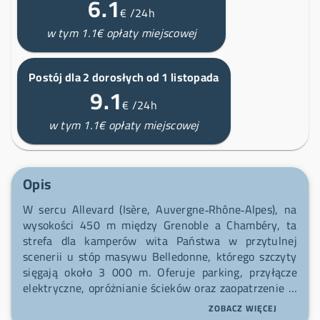
6.1
€
/24h
w tym 1.1€ opłaty miejscowej
Postój dla 2 dorosłych od 1 listopada
9.1
€
/24h
w tym 1.1€ opłaty miejscowej
Opis
W sercu Allevard (Isère, Auvergne‑Rhône‑Alpes), na
wysokości 450 m między Grenoble a Chambéry, ta
strefa dla kamperów wita Państwa w przytulnej
scenerii u stóp masywu Belledonne, którego szczyty
sięgają około 3 000 m. Oferuje parking, przyłącze
elektryczne, opróżnianie ścieków oraz zaopatrzenie w
wodę pitną. Zalecana rezerwacja online przed
ZOBACZ WIĘCEJ
przyjazdem. Skorzystajcie także z cotygodniowych