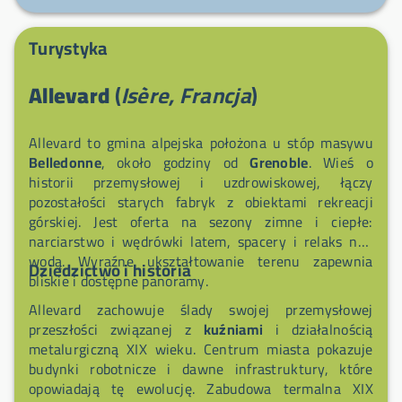
targów (czwartek Place de Verdun, niedziela Place de
la Résistance) oraz z letnich nocnych targów we
Turystyka
wtorki od 19:00 do 22:00.
Allevard
(
Isère, Francja
)
Allevard to gmina alpejska położona u stóp masywu
Belledonne
, około godziny od
Grenoble
. Wieś o
historii przemysłowej i uzdrowiskowej, łączy
pozostałości starych fabryk z obiektami rekreacji
górskiej. Jest oferta na sezony zimne i ciepłe:
narciarstwo i wędrówki latem, spacery i relaks nad
wodą. Wyraźne ukształtowanie terenu zapewnia
Dziedzictwo i historia
bliskie i dostępne panoramy.
Allevard zachowuje ślady swojej przemysłowej
przeszłości związanej z
kuźniami
i działalnością
metalurgiczną XIX wieku. Centrum miasta pokazuje
budynki robotnicze i dawne infrastruktury, które
opowiadają tę ewolucję. Zabudowa termalna XIX