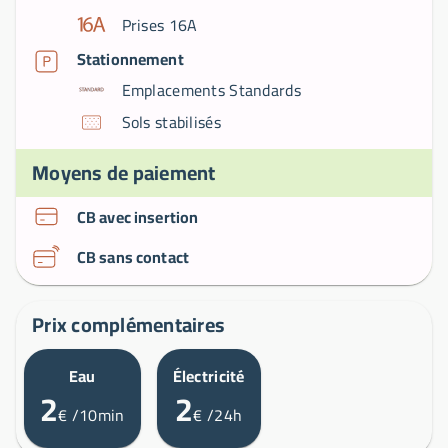
Prises 16A
Stationnement
Emplacements Standards
Sols stabilisés
Moyens de paiement
CB avec insertion
CB sans contact
Prix complémentaires
Eau
Électricité
2
2
€
/10min
€
/24h