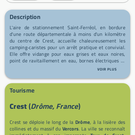
Description
L'aire de stationnement Saint‑Ferréol, en bordure
d'une route départementale à moins d'un kilomètre
du centre de Crest, accueille chaleureusement les
camping‑caristes pour un arrêt pratique et convivial.
Elle offre vidange pour eaux grises et eaux noires,
point de ravitaillement en eau, bornes électriques et
des emplacements de stationnement spacieux.
VOIR PLUS
Profitez de la proximité des marchés vivants de Crest
— marché alimentaire mardi matin sur la Place de la
Halle‑au‑Blé, marchés du samedi matin avec produits
Tourisme
locaux et artisanat, marchés de nuit en été et un
marché de Noël saisonnier — pour découvrir fruits,
Crest
(
Drôme, France
)
légumes, charcuteries, poissons, jus et vins de la
Drôme. Ne manquez pas la Défarde crestoise, plat
traditionnel mis en valeur localement (notamment à
Crest se déploie le long de la
Drôme
, à la lisière des
la Maison de la Défarde), qui illustre le riche
collines et du massif du
Vercors
. La ville se reconnaît
patrimoine culinaire d'une ville mêlant histoire et