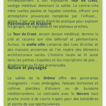
immédiatement à son imposante
Tour de Crest
,
modernité respectueuse de l'environnement.
vestige médiéval dominant la vallée. Le centre-ville
mêle ruelles pavées et façades colorées, offrant une
atmosphère provençale tempérée par l’influence
alpine. C’est une porte d’entrée pratique pour explorer
Patrimoine et histoire
les gorges, les vignobles et les plateaux proches.
La
Tour de Crest
, ancien donjon médiéval, domine la
cité et raconte son rôle défensif et pénitentiaire.
Autour, la
vieille ville
conserve des rues étroites et
des maisons anciennes où l’on repère des éléments
architecturaux variés. L’histoire locale se lit aussi
dans les petites chapelles et les inscriptions de pierre
disséminées au fil des promenades.
Nature et paysages
La vallée de la
Drôme
offre des panoramas
changeants : rives ombragées, falaises lointaines et
collines plantées d’oliviers ou de buissons
méditerranéens. Le contraste avec le
Vercors
tout
proche invite à de courts trajets pour des belvédères
et points de vue spectaculaires.