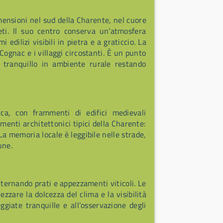
mensioni nel sud della Charente, nel cuore
ti. Il suo centro conserva un’atmosfera
 edilizi visibili in pietra e a graticcio. La
 Cognac e i villaggi circostanti. È un punto
 tranquillo in ambiente rurale restando
ica, con frammenti di edifici medievali
ementi architettonici tipici della Charente:
a memoria locale è leggibile nelle strade,
une.
alternando prati e appezzamenti viticoli. Le
zzare la dolcezza del clima e la visibilità
giate tranquille e all’osservazione degli