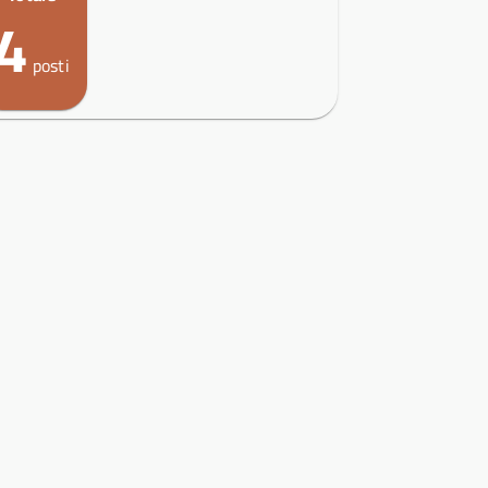
4
posti