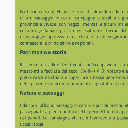
Barbezieux-Saint-Hilaire è una cittadina di medie di
di un paesaggio misto di campagna a siepi e vigne
provinciale vivace, con negozi, mercati e alcuni insiemi
città funge da base pratica per esplorare i terroir del
d’ancoraggio apprezzato da chi cerca un soggiorno
connesso alle principali vie regionali.
Patrimonio e storia
Il centro cittadino testimonia un’occupazione ant
mescolati a facciate dei secoli XVIII–XIX. Si notano el
pietra calcarea chiara e coperture a bassa pendenza. L
nelle piazze e in alcuni monumenti segnalati dal com
Natura e paesaggi
I dintorni offrono paesaggi di campi e piccoli boschi, 
passeggiate a piedi o in bicicletta permettono di appre
dei pendii. La campagna vicina è favorevole a passeg
uccelli locali.