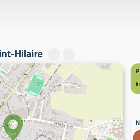
nt-Hilaire
P
I
N