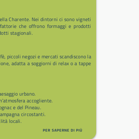
ella Charente. Nei dintorni ci sono vigneti
 fattorie che offrono formaggi e prodotti
otti stagionali.
fè, piccoli negozi e mercati scandiscono la
one, adatta a soggiorni di relax o a tappe
paesaggio urbano.
 un’atmosfera accogliente.
Cognac e del Pineau.
 campagna circostanti.
lità locali.
PER SAPERNE DI PIÙ