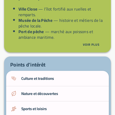
Ville Close
— l’îlot fortifié aux ruelles et
remparts.
Musée de la Pêche
— histoire et métiers de la
pêche locale.
Port de pêche
— marché aux poissons et
ambiance maritime.
Plage des Sables-Blancs
— sable fin et
VOIR PLUS
baignade.
Excursion vers les Glénan
— archipel de plages
et eaux claires.
Points d'intérêt
Culture et traditions
Nature et découvertes
Sports et loisirs