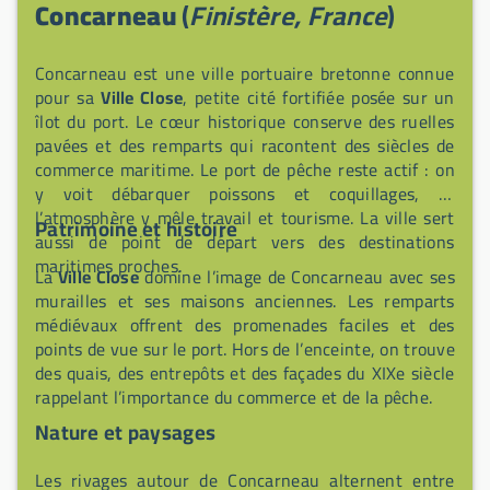
Concarneau
(
Finistère, France
)
Concarneau est une ville portuaire bretonne connue
pour sa
Ville Close
, petite cité fortifiée posée sur un
îlot du port. Le cœur historique conserve des ruelles
pavées et des remparts qui racontent des siècles de
commerce maritime. Le port de pêche reste actif : on
y voit débarquer poissons et coquillages, et
l’atmosphère y mêle travail et tourisme. La ville sert
Patrimoine et histoire
aussi de point de départ vers des destinations
maritimes proches.
La
Ville Close
domine l’image de Concarneau avec ses
murailles et ses maisons anciennes. Les remparts
médiévaux offrent des promenades faciles et des
points de vue sur le port. Hors de l’enceinte, on trouve
des quais, des entrepôts et des façades du XIXe siècle
rappelant l’importance du commerce et de la pêche.
Nature et paysages
Les rivages autour de Concarneau alternent entre