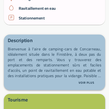
Ravitaillement en eau
Stationnement
Description
Bienvenue à l'aire de camping-cars de Concarneau,
idéalement située dans le Finistère, à deux pas du
port et des remparts. Vous y trouverez des
emplacements de stationnement sûrs et faciles
d'accès, un point de ravitaillement en eau potable et
des installations pratiques pour la vidange. Paisible le
soir, animée le jour, c'est une base parfaite pour
VOIR PLUS
explorer la ville, ses plages et la côte bretonne.
Tourisme