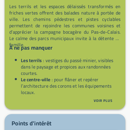
Les terrils et les espaces délaissés transformés en
friches vertes offrent des balades nature à portée de
ville. Les chemins pédestres et pistes cyclables
permettent de rejoindre les communes voisines et
d’apprécier la campagne bocagère du Pas-de-Calais.
Le calme des parcs municipaux invite à la détente en
famille.
À ne pas manquer
Les terrils
: vestiges du passé minier, visibles
dans le paysage et propices aux randonnées
courtes.
Le centre-ville
: pour flâner et repérer
l’architecture des corons et les équipements
locaux.
Les espaces verts municipaux
: lieux de
VOIR PLUS
promenade et de détente pour les familles.
Proximité de Lens
: accès rapide au
Louvre-
Lens
et aux autres sites culturels de
Points d'intérêt
l’agglomération.