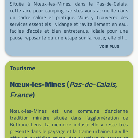
Située à Nœux-les-Mines, dans le Pas-de-Calais,
cette aire pour camping-caristes vous accueille dans
un cadre calme et pratique. Vous y trouverez des
services essentiels : vidange et ravitaillement en eau,
faciles d’accès et bien entretenus. Idéale pour une
pause reposante ou une étape sur la route, elle offre
tout le nécessaire pour reprendre la route l’esprit
VOIR PLUS
léger.
Tourisme
Nœux-les-Mines
(
Pas-de-Calais,
France
)
Nœux-les-Mines est une commune d’ancienne
tradition minière située dans l’agglomération de
Béthune-Lens. La mémoire industrielle y reste très
présente dans le paysage et la trame urbaine. La ville
offre un quotidien calme, des quartiers de corons et