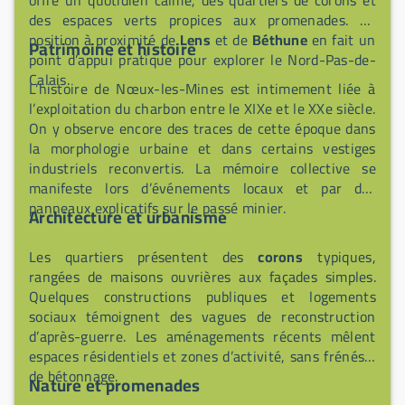
des espaces verts propices aux promenades. Sa
position à proximité de
Lens
et de
Béthune
en fait un
Patrimoine et histoire
point d’appui pratique pour explorer le Nord-Pas-de-
Calais.
L’histoire de Nœux-les-Mines est intimement liée à
l’exploitation du charbon entre le XIXe et le XXe siècle.
On y observe encore des traces de cette époque dans
la morphologie urbaine et dans certains vestiges
industriels reconvertis. La mémoire collective se
manifeste lors d’événements locaux et par des
panneaux explicatifs sur le passé minier.
Architecture et urbanisme
Les quartiers présentent des
corons
typiques,
rangées de maisons ouvrières aux façades simples.
Quelques constructions publiques et logements
sociaux témoignent des vagues de reconstruction
d’après-guerre. Les aménagements récents mêlent
espaces résidentiels et zones d’activité, sans frénésie
de bétonnage.
Nature et promenades