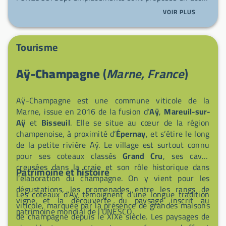
libre (sans possibilité de réservation), avec borne
VOIR PLUS
multiservice pour raccordement électrique et vidange,
ravitaillement en eau, toilettes publiques et point de
collecte des déchets. Le village voisin offre une
Tourisme
boulangerie-pâtisserie, une pharmacie, un bar-
brasserie et un bureau de tabac, et la ligne de bus
Aÿ-Champagne
(
Marne, France
)
n°10 (Mareuil-sur-Aÿ // Aÿ // Épernay) dessert la
zone. Idéal pour une halte paisible entre vignobles et
balade le long du canal.
Aÿ-Champagne est une commune viticole de la
Marne, issue en 2016 de la fusion d’
Aÿ
,
Mareuil-sur-
Aÿ
et
Bisseuil
. Elle se situe au cœur de la région
champenoise, à proximité d’
Épernay
, et s’étire le long
de la petite rivière Aÿ. Le village est surtout connu
pour ses coteaux classés
Grand Cru
, ses caves
creusées dans la craie et son rôle historique dans
Patrimoine et histoire
l’élaboration du champagne. On y vient pour les
dégustations, les promenades entre les rangs de
Les coteaux d’Aÿ témoignent d’une longue tradition
vigne et la découverte du paysage inscrit au
viticole, marquée par la présence de grandes maisons
patrimoine mondial de l’UNESCO.
de champagne depuis le XIXe siècle. Les paysages de