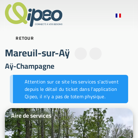
RETOUR
Mareuil-sur-Aÿ
Aÿ-Champagne
Fil-info des actualités
Attention sur ce site les services s'activent
depuis le détail du ticket dans l'application
Qipeo, il n'y a pas de totem physique.
Photos d'illustration
Aire de services