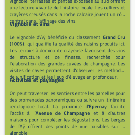
vignoble, terrasses et pentes exposées au sud offrent
une lecture vivante de l’histoire locale. Les celliers et
crayères creusés dans la roche calcaire jouent un rôle
central dans l’affinage des vins.
Vignoble et vins
Le vignoble d’Aÿ bénéficie du classement
Grand Cru
(100%)
, qui qualifie la qualité des raisins produits ici.
Les terroirs à dominante crayeuse favorisent des vins
de structure et de finesse, recherchés pour
l’élaboration des grandes cuvées de champagne. Les
visites de caves permettent d’observer les méthodes
de vinification et les lieux d’élevage en profondeur.
Activités et paysages
On peut traverser les sentiers entre les parcelles pour
des promenades panoramiques ou suivre un itinéraire
œnologique local. La proximité d’
Épernay
facilite
l’accès à l’
Avenue de Champagne
et à d’autres
maisons pour compléter les dégustations. Les berges
de l’Aÿ offrent des points de vue paisibles sur le
vignoble.