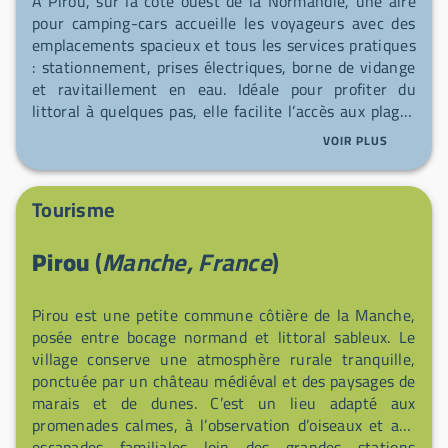
À Pirou, sur la côte ouest de la Normandie, une aire
pour camping-cars accueille les voyageurs avec des
emplacements spacieux et tous les services pratiques
: stationnement, prises électriques, borne de vidange
et ravitaillement en eau. Idéale pour profiter du
littoral à quelques pas, elle facilite l’accès aux plages
de sable fin et aux dunes sauvages bordées de
VOIR PLUS
végétation, où des sentiers invitent à la randonnée.
Le village voisin, au riche patrimoine historique,
séduit par son architecture médiévale bien préservée,
Tourisme
ses maisons à colombages et ses ruelles pavées, sans
oublier son marché hebdomadaire pour découvrir les
Pirou
(
Manche, France
)
saveurs locales.
Pirou est une petite commune côtière de la Manche,
posée entre bocage normand et littoral sableux. Le
village conserve une atmosphère rurale tranquille,
ponctuée par un château médiéval et des paysages de
marais et de dunes. C’est un lieu adapté aux
promenades calmes, à l’observation d’oiseaux et aux
escapades familiales loin des grandes stations