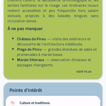
sorties familiales sur le rivage. Les itinéraires locaux
restent accessibles et peu fréquentés hors saison
estivale, propices à des balades longues sans
circulation dense.
À ne pas manquer
Château de Pirou
— visite des extérieurs et
découverte de l’architecture médiévale.
Plage de Pirou
— grandes étendues de sable et
promenades à marée basse.
Marais littoraux
— observation d’oiseaux et
paysages changeants.
Sentiers côtiers
— circuits pédestres et vélos le
VOIR PLUS
long du rivage.
Église du village
— exemplaire du patrimoine
religieux rural.
Points d'intérêt
Culture et traditions