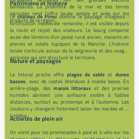
Patrimoine et histoire
balnéaires. La proximité de la mer et des terres
agricoles rend l’offre locale simple et axée sur les
Le
château de Pirou
domine le paysage villageois :
produits de la région.
fortification médiévale remaniée, il est visible depuis
la route et reçoit des visiteurs. Le bourg comporte
aussi des témoins d’un passé rural ancien, maisons en
pierres et volets typiques de la Manche. L’histoire
locale s’articule autour de la seigneurie et des usages
agricoles qui ont structuré le territoire.
Nature et paysages
Le littoral proche offre
plages de sable
et
dunes
basses
, avec de vastes étendues à marée basse. En
arrière-plage, des
marais littoraux
et des prairies
humides abritent une avifaune visible à faibles
distances, surtout au printemps et à l’automne. Les
couleurs y changent fortement selon les marées et la
lumière.
Activités de plein air
On vient pour les promenades à pied et à vélo sur les
chemins côtiers, la découverte ornithologique et les