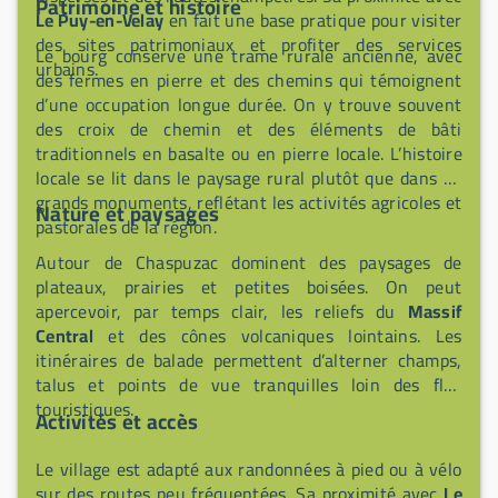
Patrimoine et histoire
Le Puy-en-Velay
en fait une base pratique pour visiter
des sites patrimoniaux et profiter des services
Le bourg conserve une trame rurale ancienne, avec
urbains.
des fermes en pierre et des chemins qui témoignent
d’une occupation longue durée. On y trouve souvent
des croix de chemin et des éléments de bâti
traditionnels en basalte ou en pierre locale. L’histoire
locale se lit dans le paysage rural plutôt que dans de
grands monuments, reflétant les activités agricoles et
Nature et paysages
pastorales de la région.
Autour de Chaspuzac dominent des paysages de
plateaux, prairies et petites boisées. On peut
apercevoir, par temps clair, les reliefs du
Massif
Central
et des cônes volcaniques lointains. Les
itinéraires de balade permettent d’alterner champs,
talus et points de vue tranquilles loin des flux
touristiques.
Activités et accès
Le village est adapté aux randonnées à pied ou à vélo
sur des routes peu fréquentées. Sa proximité avec
Le