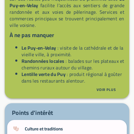
Puy-en-Velay
facilite l’accès aux sentiers de grande
randonnée et aux voies de pèlerinage. Services et
commerces principaux se trouvent principalement en
ville voisine.
À ne pas manquer
Le Puy-en-Velay
: visite de la cathédrale et de la
vieille ville, à proximité.
Randonnées locales
: balades sur les plateaux et
chemins ruraux autour du village.
Lentille verte du Puy
: produit régional à goûter
dans les restaurants alentour.
Panoramas du Massif Central
: points de vue
VOIR PLUS
sur les reliefs volcaniques.
Marchés locaux
: pour produits fermiers et
rencontres avec les habitants.
Points d'intérêt
Culture et traditions