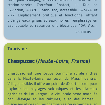
station-service Carrefour Contact, 11 Rue de
l'Aviation, 43320 Chaspuzac, accessible 24h/24 et
7j/7. Emplacement pratique et fonctionnel offrant
vidange eaux grises et eaux noires, remplissage en
eau potable et raccordement électrique 10A. Accès
direct depuis la RN 102 (axe Le Puy‑en‑Velay —
VOIR PLUS
Brioude) pour les voyageurs en transit ou en séjour. À
deux pas du magasin Carrefour Contact (drive,
courses, reproduction de clés, borne de tirage photo)
Tourisme
et de la station‑service pour ravitaillement en
carburant (Gazole, SP98, E85, E10).
Chaspuzac
(
Haute-Loire, France
)
Chaspuzac est une petite commune rurale nichée
dans la Haute-Loire, au cœur du Massif Central.
Village paisible, il offre un point de départ discret pour
explorer les paysages volcaniques et les plateaux
agricoles de l’Auvergne. La vie locale reste marquée
par l’élevage et les cultures, avec des hameaux
dispersés et des routes champêtres. Sa proximité avec