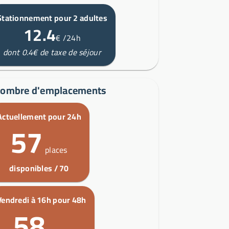
Stationnement pour 2 adultes
12.4
€
/24h
dont 0.4€ de taxe de séjour
ombre d'emplacements
Actuellement pour 24h
57
places
disponibles / 70
Vendredi à 16h pour 48h
58