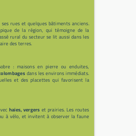
 ses rues et quelques bâtiments anciens.
pique de la région, qui témoigne de la
ssé rural du secteur se lit aussi dans les
aire des terres.
sobre : maisons en pierre ou enduites,
colombages
dans les environs immédiats.
elles et des placettes qui favorisent la
avec
haies, vergers
et prairies. Les routes
 à vélo, et invitent à observer la faune