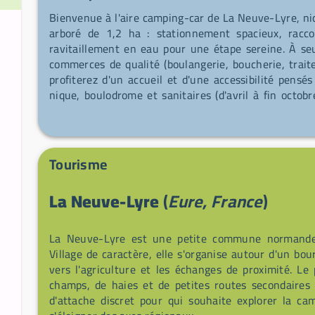
Bienvenue à l'aire camping-car de La Neuve-Lyre, nic
arboré de 1,2 ha : stationnement spacieux, racco
ravitaillement en eau pour une étape sereine. À se
commerces de qualité (boulangerie, boucherie, trait
profiterez d'un accueil et d'une accessibilité pensé
nique, boulodrome et sanitaires (d'avril à fin octo
services. Lieu idéal pour se ressourcer au cœur d’u
de Conches, Breteuil et Beaumont-le-Roger, à deux 
la rivière Risle, source d’inspiration pour des arti
manquez pas le food-truck pizzeria le vendredi s
Tourisme
vendredis matin pour découvrir les produits du terroir
La Neuve-Lyre
(
Eure, France
)
La Neuve-Lyre est une petite commune normande 
Village de caractère, elle s'organise autour d'un bo
vers l'agriculture et les échanges de proximité. L
champs, de haies et de petites routes secondaires 
d'attache discret pour qui souhaite explorer la 