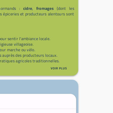
 normands :
cidre
,
fromages
(dont les
es épiceries et producteurs alentours sont
pour sentir l'ambiance locale.
igieuse villageoise.
pour marche ou vélo.
s auprès des producteurs locaux.
ratiques agricoles traditionnelles.
VOIR PLUS