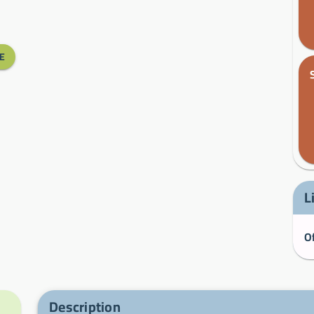
E
L
Description