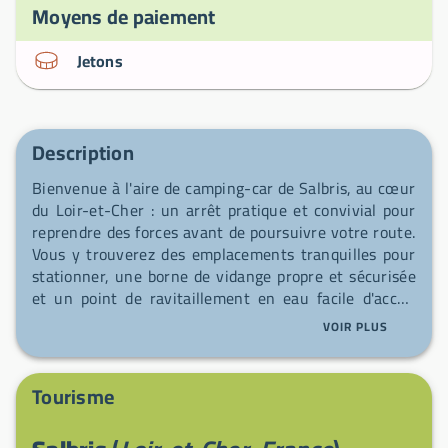
Moyens de paiement
Jetons
Description
Bienvenue à l'aire de camping-car de Salbris, au cœur
du Loir-et-Cher : un arrêt pratique et convivial pour
reprendre des forces avant de poursuivre votre route.
Vous y trouverez des emplacements tranquilles pour
stationner, une borne de vidange propre et sécurisée
et un point de ravitaillement en eau facile d'accès.
Idéale pour une pause sereine, elle vous permet de
VOIR PLUS
repartir l'esprit léger et les réservoirs pleins.
Tourisme