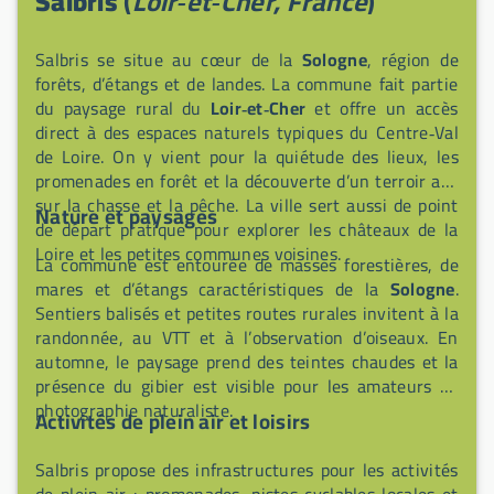
Salbris
(
Loir‑et‑Cher, France
)
Salbris se situe au cœur de la
Sologne
, région de
forêts, d’étangs et de landes. La commune fait partie
du paysage rural du
Loir‑et‑Cher
et offre un accès
direct à des espaces naturels typiques du Centre‑Val
de Loire. On y vient pour la quiétude des lieux, les
promenades en forêt et la découverte d’un terroir axé
sur la chasse et la pêche. La ville sert aussi de point
Nature et paysages
de départ pratique pour explorer les châteaux de la
Loire et les petites communes voisines.
La commune est entourée de masses forestières, de
mares et d’étangs caractéristiques de la
Sologne
.
Sentiers balisés et petites routes rurales invitent à la
randonnée, au VTT et à l’observation d’oiseaux. En
automne, le paysage prend des teintes chaudes et la
présence du gibier est visible pour les amateurs de
photographie naturaliste.
Activités de plein air et loisirs
Salbris propose des infrastructures pour les activités
de plein air : promenades, pistes cyclables locales et