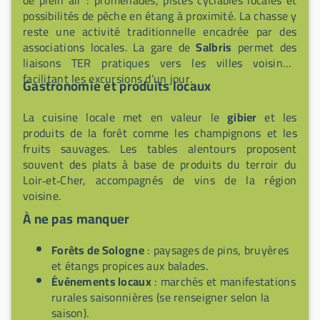
possibilités de pêche en étang à proximité. La chasse y
reste une activité traditionnelle encadrée par des
associations locales. La gare de
Salbris
permet des
liaisons TER pratiques vers les villes voisines,
facilitant les excursions d’un jour.
Gastronomie et produits locaux
La cuisine locale met en valeur le
gibier
et les
produits de la forêt comme les champignons et les
fruits sauvages. Les tables alentours proposent
souvent des plats à base de produits du terroir du
Loir‑et‑Cher, accompagnés de vins de la région
voisine.
À ne pas manquer
Forêts de Sologne
: paysages de pins, bruyères
et étangs propices aux balades.
Événements locaux
: marchés et manifestations
rurales saisonnières (se renseigner selon la
saison).