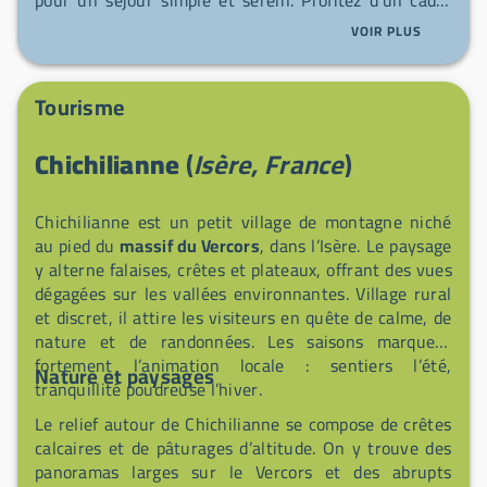
calme et d’un accueil convivial qui facilitent vos
VOIR PLUS
étapes, qu’elles soient courtes ou plus longues.
Tourisme
Chichilianne
(
Isère, France
)
Chichilianne est un petit village de montagne niché
au pied du
massif du Vercors
, dans l’Isère. Le paysage
y alterne falaises, crêtes et plateaux, offrant des vues
dégagées sur les vallées environnantes. Village rural
et discret, il attire les visiteurs en quête de calme, de
nature et de randonnées. Les saisons marquent
fortement l’animation locale : sentiers l’été,
Nature et paysages
tranquillité poudreuse l’hiver.
Le relief autour de Chichilianne se compose de crêtes
calcaires et de pâturages d’altitude. On y trouve des
panoramas larges sur le Vercors et des abrupts