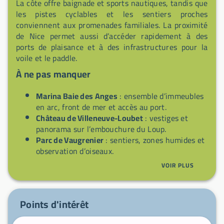
La côte offre baignade et sports nautiques, tandis que
les pistes cyclables et les sentiers proches
conviennent aux promenades familiales. La proximité
de Nice permet aussi d’accéder rapidement à des
ports de plaisance et à des infrastructures pour la
voile et le paddle.
À ne pas manquer
Marina Baie des Anges
: ensemble d’immeubles
en arc, front de mer et accès au port.
Château de Villeneuve-Loubet
: vestiges et
panorama sur l’embouchure du Loup.
Parc de Vaugrenier
: sentiers, zones humides et
observation d’oiseaux.
Plages de la commune
: baignade et activités
VOIR PLUS
nautiques.
Marchés locaux
: produits méditerranéens et
ambiance provençale.
Points d'intérêt