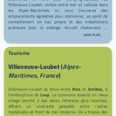
Villeneuve-Loubet, nichée entre mer et collines dans
les Alpes-Maritimes. Ici vous trouverez des
emplacements agréables pour stationner, un point de
ravitaillement en eau propre et des installations
pratiques pour la vidange. Accueil chaleureux et
simplicité d'utilisation pour reprendre la route l'esprit
VOIR PLUS
léger.
Tourisme
Villeneuve-Loubet
(
Alpes-
Maritimes, France
)
Villeneuve-Loubet se situe entre
Nice
et
Antibes
, à
l’embouchure du
Loup
. La commune associe un vieux
village perché à des zones littorales plus récentes,
offrant un contraste palpable entre ruelles
médiévales et front de mer moderne. On y trouve des