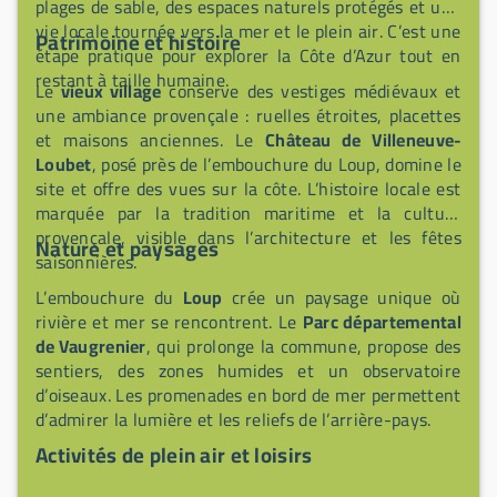
plages de sable, des espaces naturels protégés et une
vie locale tournée vers la mer et le plein air. C’est une
Patrimoine et histoire
étape pratique pour explorer la Côte d’Azur tout en
restant à taille humaine.
Le
vieux village
conserve des vestiges médiévaux et
une ambiance provençale : ruelles étroites, placettes
et maisons anciennes. Le
Château de Villeneuve-
Loubet
, posé près de l’embouchure du Loup, domine le
site et offre des vues sur la côte. L’histoire locale est
marquée par la tradition maritime et la culture
provençale, visible dans l’architecture et les fêtes
Nature et paysages
saisonnières.
L’embouchure du
Loup
crée un paysage unique où
rivière et mer se rencontrent. Le
Parc départemental
de Vaugrenier
, qui prolonge la commune, propose des
sentiers, des zones humides et un observatoire
d’oiseaux. Les promenades en bord de mer permettent
d’admirer la lumière et les reliefs de l’arrière-pays.
Activités de plein air et loisirs