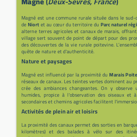
Magné
(
Deux-Sèvres, France
)
Magné est une commune rurale située dans le sud-o
de
Niort
et au cœur du territoire du
Parc naturel rég
alterne terres agricoles et canaux de marais, offran
village sert souvent de point de départ pour des pr
des découvertes de la vie rurale poitevine. L’ensemble
quête de nature et d'authenticité.
Nature et paysages
Magné est influencé par la proximité du
Marais Poit
réseaux de canaux. Les teintes vertes dominent au pr
crée des ambiances changeantes. On y observe u
humides, propice à l'observation des oiseaux et 
secondaires et chemins agricoles facilitent l'immersi
Activités de plein air et loisirs
La proximité des canaux permet des sorties en barqu
kilomètres) et des balades à vélo sur des itiné