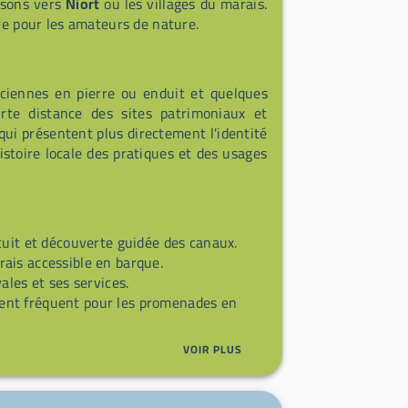
isons vers
Niort
ou les villages du marais.
fre pour les amateurs de nature.
nciennes en pierre ou enduit et quelques
rte distance des sites patrimoniaux et
qui présentent plus directement l'identité
istoire locale des pratiques et des usages
uit et découverte guidée des canaux.
is accessible en barque.
les et ses services.
nt fréquent pour les promenades en
VOIR PLUS