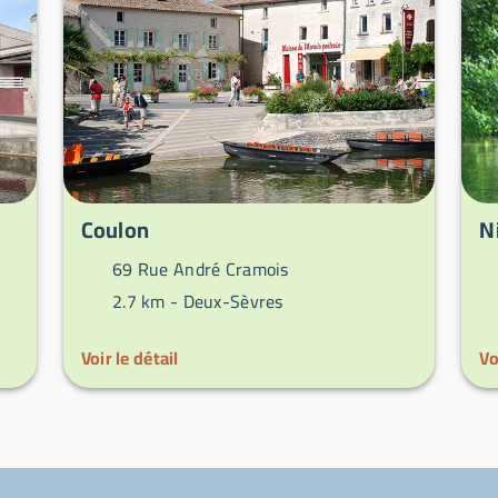
Coulon
N
69 Rue André Cramois
2.7 km -
Deux-Sèvres
Voir le détail
Vo