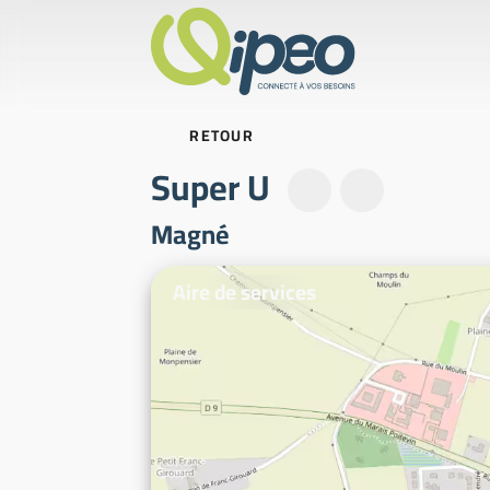
RETOUR
Super U
Magné
Photos d'illustration
Aire de services