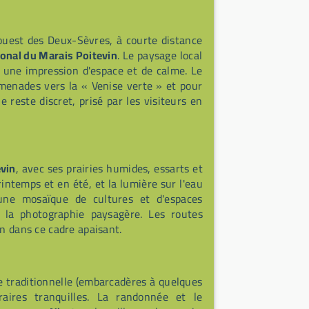
uest des Deux-Sèvres, à courte distance
ional du Marais Poitevin
. Le paysage local
t une impression d'espace et de calme. Le
omenades vers la « Venise verte » et pour
 reste discret, prisé par les visiteurs en
evin
, avec ses prairies humides, essarts et
intemps et en été, et la lumière sur l'eau
ne mosaïque de cultures et d'espaces
à la photographie paysagère. Les routes
on dans ce cadre apaisant.
e traditionnelle (embarcadères à quelques
raires tranquilles. La randonnée et le