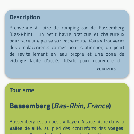
Description
Bienvenue à l'aire de camping-car de Bassemberg
(Bas-Rhin) : un petit havre pratique et chaleureux
pour faire une pause sur votre route. Vous y trouverez
des emplacements calmes pour stationner, un point
de ravitaillement en eau propre et une zone de
vidange facile d'accès. Idéale pour reprendre des
forces avant de repartir découvrir la région, elle offre
VOIR PLUS
simplicité et convivialité au cœur de l'Alsace.
Tourisme
Bassemberg
(
Bas-Rhin, France
)
Bassemberg est un petit village d’Alsace niché dans la
Vallée de Villé
, au pied des contreforts des
Vosges
.