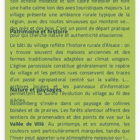
Son échelle modeste et son cadre forestier en font
une halte calme loin des axes touristiques majeurs. Le
village présente une ambiance rurale typique de la
région, avec des routes sinueuses qui montent vers
des prés et des bois. C’est un point de départ pratique
Patrimoine et histoire
pour qui cherche nature et authenticité alsacienne.
Le bâti du village reflète l’histoire rurale d’Alsace : on
y trouve souvent des maisons anciennes et des
fermes traditionnelles adaptées au climat vosgien.
L’église paroissiale constitue généralement le repère
du village et les petites rues conservent des traces
d’un passé agropastoral centré sur la vallée. Les
archives locales et les panneaux d’information
Nature et paysages
permettent de suivre l’évolution du village au fil des
siècles.
Bassemberg s’insère dans un paysage de collines
boisées et de prairies. Les forêts alentour offrent des
sentiers de promenades et des points de vue sur la
Vallée de Villé
. Au printemps et en automne, les
couleurs sont particulièrement marquées, tandis que
l’hiver peut apporter une atmosphère neigeuse sur les