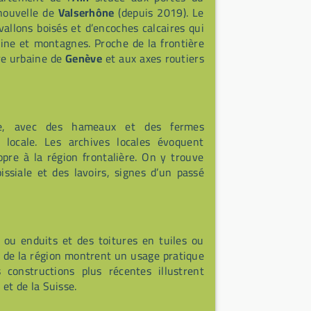
nouvelle de
Valserhône
(depuis 2019). Le
vallons boisés et d’encoches calcaires qui
ine et montagnes. Proche de la frontière
ire urbaine de
Genève
et aux axes routiers
ne, avec des hameaux et des fermes
e locale. Les archives locales évoquent
ropre à la région frontalière. On y trouve
ssiale et des lavoirs, signes d’un passé
ou enduits et des toitures en tuiles ou
 de la région montrent un usage pratique
 constructions plus récentes illustrent
 et de la Suisse.