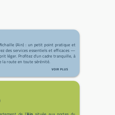
chaille (Ain) : un petit point pratique et
ez des services essentiels et efficaces —
it léger. Profitez d'un cadre tranquille, à
 la route en toute sérénité.
VOIR PLUS
)
artement de l’
Ain
située aux portes du