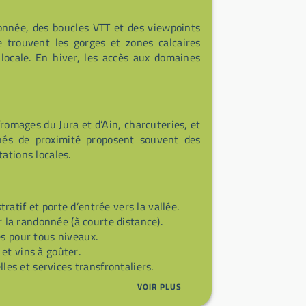
donnée, des boucles VTT et des viewpoints
e trouvent les gorges et zones calcaires
 locale. En hiver, les accès aux domaines
fromages du Jura et d’Ain, charcuteries, et
hés de proximité proposent souvent des
ations locales.
tratif et porte d’entrée vers la vallée.
r la randonnée (à courte distance).
es pour tous niveaux.
et vins à goûter.
lles et services transfrontaliers.
VOIR PLUS