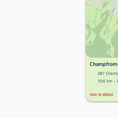
Champfromi
287 Chemin
10.6 km -
Voir le détail