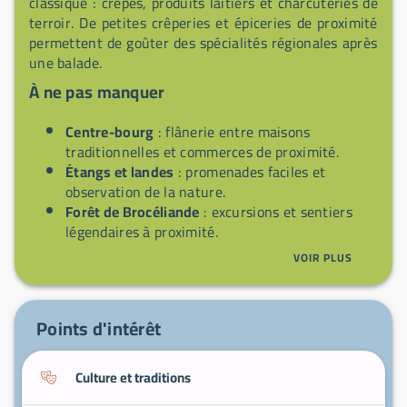
classique : crêpes, produits laitiers et charcuteries de
terroir. De petites crêperies et épiceries de proximité
permettent de goûter des spécialités régionales après
une balade.
À ne pas manquer
Centre-bourg
: flânerie entre maisons
traditionnelles et commerces de proximité.
Étangs et landes
: promenades faciles et
observation de la nature.
Forêt de Brocéliande
: excursions et sentiers
légendaires à proximité.
Sentiers de randonnée
: circuits pour VTT et
VOIR PLUS
marche, adaptés aux familles.
Crêperies locales
: dégustation de spécialités
bretonnes après la balade.
Points d'intérêt
Culture et traditions