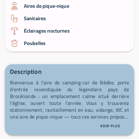
Aires de pique-nique
Sanitaires
Éclairages nocturnes
Poubelles
Description
Bienvenue à l’aire de camping-car de Bédée, porte
d’entrée revendiquée du légendaire pays de
Brocéliande : un emplacement calme situé derrière
l’église, ouvert toute l’année. Vous y trouverez
stationnement, ravitaillement en eau, vidange, WC et
une aire de pique-nique — tous ces services proposés
sans frais. Profitez du marché du samedi matin et
VOIR PLUS
découvrez un village engagé : Bédée fait partie du
réseau « Village Étape » et la commune ainsi que ses