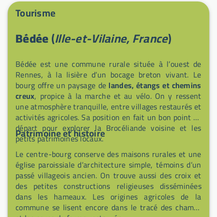
commerçants ont signé la charte garantissant des
Tourisme
prestations adaptées aux itinéraires, dans le respect
des valeurs paysagères et touristiques du site. Venez
Bédée
(
Ille-et-Vilaine, France
)
poser vos roues et explorer la région en toute
sérénité.
Bédée est une commune rurale située à l’ouest de
Rennes, à la lisière d’un bocage breton vivant. Le
bourg offre un paysage de
landes, étangs et chemins
creux
, propice à la marche et au vélo. On y ressent
une atmosphère tranquille, entre villages restaurés et
activités agricoles. Sa position en fait un bon point de
départ pour explorer la Brocéliande voisine et les
Patrimoine et histoire
petits patrimoines locaux.
Le centre-bourg conserve des maisons rurales et une
église paroissiale d’architecture simple, témoins d’un
passé villageois ancien. On trouve aussi des croix et
des petites constructions religieuses disséminées
dans les hameaux. Les origines agricoles de la
commune se lisent encore dans le tracé des champs