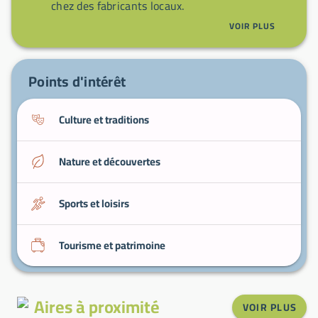
chez des fabricants locaux.
Les chemins de campagne
: balades faciles à
VOIR PLUS
pied ou à vélo.
Points d'intérêt
Culture et traditions
Nature et découvertes
Sports et loisirs
Tourisme et patrimoine
Aires à proximité
VOIR PLUS