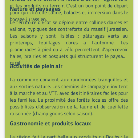
et les produits du terroir. C’est un bon point de départ
Nature et paysages
pour qui cherche calme, balades et immersion dans le
bocage jurassien.
Le territoire d’Écot se déploie entre collines douces et
vallons, typiques des contreforts du massif jurassien.
Les saisons y sont lisibles : pâturages verts au
printemps, feuillages dorés à l’automne. Les
promenades à pied ou à vélo permettent d’apercevoir
haies, prairies et bosquets qui structurent le paysage
rural.
Activités de plein air
La commune convient aux randonnées tranquilles et
aux sorties nature. Les chemins de campagne invitent
à la marche et au VTT, avec des itinéraires faciles pour
les familles. La proximité des forêts locales offre des
possibilités d’observation de la faune et de cueillette
raisonnée (champignons selon saison).
Gastronomie et produits locaux
La région fait la part belle aux produits du Doubs : le