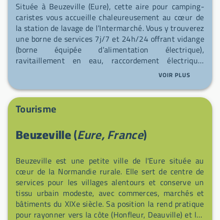
Située à Beuzeville (Eure), cette aire pour camping-
caristes vous accueille chaleureusement au cœur de
la station de lavage de l’Intermarché. Vous y trouverez
une borne de services 7j/7 et 24h/24 offrant vidange
(borne équipée d’alimentation électrique),
ravitaillement en eau, raccordement électrique,
lavage véhicule et stationnement. Point de passage
VOIR PLUS
stratégique pour voyageurs itinérants, l’arrêt se
trouve à quelques minutes du centre-ville et des
commerces, avec une station-service attenante et
Tourisme
des toilettes publiques à proximité. Installée entre les
bocages de l’Eure et le littoral normand, Beuzeville
Beuzeville
(
Eure, France
)
propose un patrimoine discret mais authentique,
riche d’une histoire allant du paléolithique à nos jours
— une étape idéale pour les amateurs de nature,
Beuzeville est une petite ville de l'Eure située au
d’histoire et de tranquillité.
cœur de la Normandie rurale. Elle sert de centre de
services pour les villages alentours et conserve un
tissu urbain modeste, avec commerces, marchés et
bâtiments du XIXe siècle. Sa position la rend pratique
pour rayonner vers la côte (Honfleur, Deauville) et les