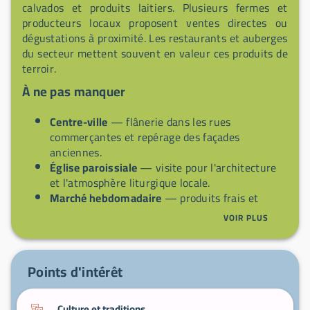
calvados et produits laitiers. Plusieurs fermes et
producteurs locaux proposent ventes directes ou
dégustations à proximité. Les restaurants et auberges
du secteur mettent souvent en valeur ces produits de
terroir.
À ne pas manquer
Centre-ville
— flânerie dans les rues
commerçantes et repérage des façades
anciennes.
Église paroissiale
— visite pour l'architecture
et l'atmosphère liturgique locale.
Marché hebdomadaire
— produits frais et
rencontres avec les producteurs.
VOIR PLUS
Bocage environnant
— balades à pied ou à vélo
pour paysages normands.
Excursion à Honfleur / Deauville
— escapade
Points d'intérêt
côtière facile depuis Beuzeville.
Culture et traditions