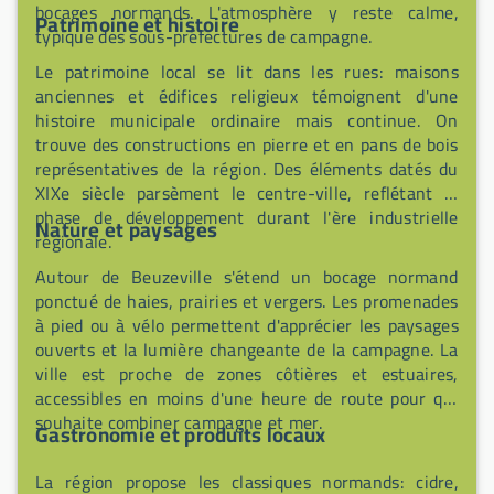
bocages normands. L'atmosphère y reste calme,
Patrimoine et histoire
typique des sous-préfectures de campagne.
Le patrimoine local se lit dans les rues: maisons
anciennes et édifices religieux témoignent d'une
histoire municipale ordinaire mais continue. On
trouve des constructions en pierre et en pans de bois
représentatives de la région. Des éléments datés du
XIXe siècle parsèment le centre-ville, reflétant la
phase de développement durant l'ère industrielle
Nature et paysages
régionale.
Autour de Beuzeville s'étend un bocage normand
ponctué de haies, prairies et vergers. Les promenades
à pied ou à vélo permettent d'apprécier les paysages
ouverts et la lumière changeante de la campagne. La
ville est proche de zones côtières et estuaires,
accessibles en moins d'une heure de route pour qui
souhaite combiner campagne et mer.
Gastronomie et produits locaux
La région propose les classiques normands: cidre,