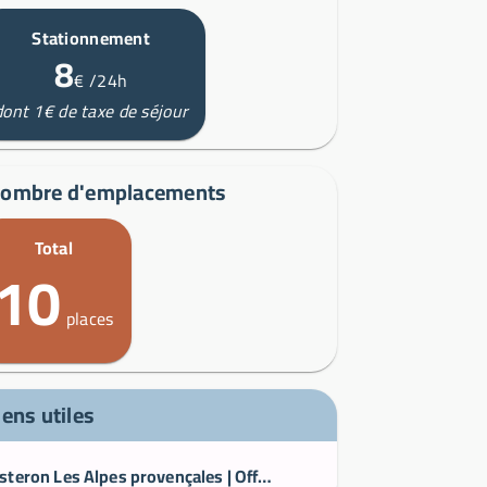
Stationnement
8
€
/24h
dont 1€ de taxe de séjour
ombre d'emplacements
Total
10
places
iens utiles
Sisteron Les Alpes provençales | Office de Tourisme