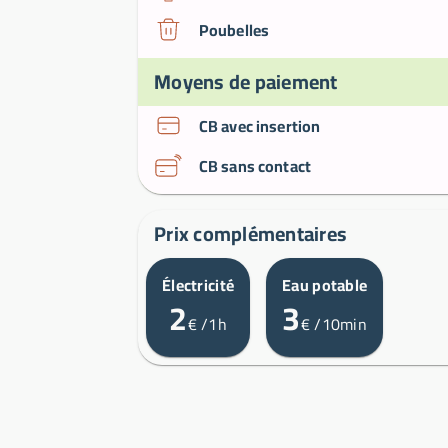
Poubelles
Moyens de paiement
CB avec insertion
CB sans contact
Prix complémentaires
Électricité
Eau potable
2
3
€
/1h
€
/10min