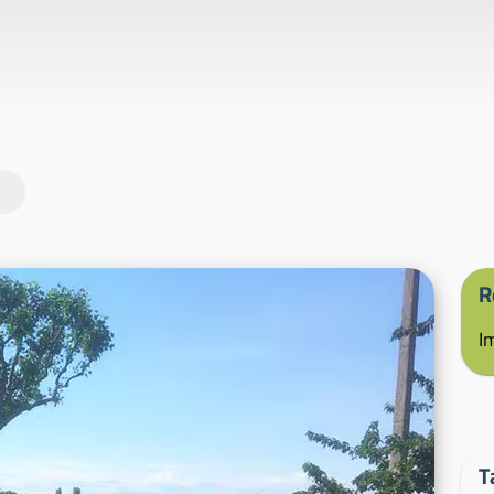
R
I
T