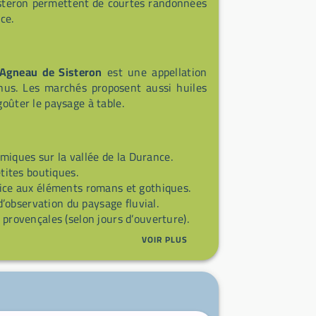
Sisteron permettent de courtes randonnées
ce.
Agneau de Sisteron
est une appellation
nus. Les marchés proposent aussi huiles
goûter le paysage à table.
ques sur la vallée de la Durance.
tites boutiques.
ce aux éléments romans et gothiques.
observation du paysage fluvial.
 provençales (selon jours d’ouverture).
VOIR PLUS