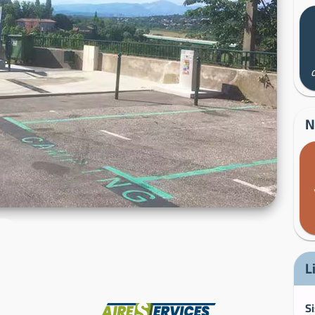
N
L
Fabricant