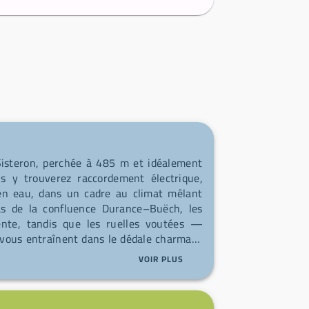
Sisteron, perchée à 485 m et idéalement
us y trouverez raccordement électrique,
 en eau, dans un cadre au climat mêlant
as de la confluence Durance–Buëch, les
tente, tandis que les ruelles voutées —
s vous entraînent dans le dédale charmant
 et cyclables traversent champs, prairies,
VOIR PLUS
 en toile de fond pour des sorties nature
ocales — agneau Label Rouge de Sisteron,
ages de chèvre — et profitez d’un tissu