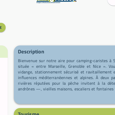
E
Description
Bienvenue sur notre aire pour camping-caristes à 
située « entre Marseille, Grenoble et Nice ». Vo
vidange, stationnement sécurisé et ravitaillement
influences méditerranéennes et alpines. À deux p
rivières réputées pour la pêche invitent à la dé
andrônes —, vieilles maisons, escaliers et fontaine
du centre-ville. Les sentiers GR, les pistes équestres
collines boisées et crêtes rocheuses, avec les Alpes
authentiques et sauvages. Goûtez aux spécialités l
huile d’olive AOC, amandes, truffes, miel et from
Tourisme