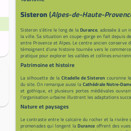
commerçant animé (cafés, restaurants, boutiques). La
et « Station verte de vacances », Sisteron se trouve
Sisteron
(
Alpes-de-Haute-Provence
Chemin de Saint‑Jacques‑de‑Compostelle; Entrepier
~12 km, accessibles notamment par A51, RN85 (Rout
Sisteron s’étire le long de la
Durance
, adossée à un 
la ville. Sa situation en coupe-gorge en fait depuis d
entre Provence et Alpes. Le centre ancien conserve de
témoignent d’une histoire tournée vers le commerce e
pratique pour explorer les vallées et collines environ
Patrimoine et histoire
La silhouette de la
Citadelle de Sisteron
couronne le 
du site. On remarque aussi la
Cathédrale Notre-Da
et gothique, et plusieurs portes médiévales ouvrant s
l’organisation urbaine illustrent les adaptations succe
Nature et paysages
Le contraste entre le calcaire du rocher et la rivièr
promenades qui longent la
Durance
offrent des vues